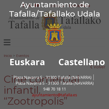
Ayuntamiento de Tafa
Ayuntamiento de
Ir al contenido
Euskera
Castellano
facebook
twitter
youtube
Tafalla/Tafallako Udala
Search for:
Inicio
>
Eventos
Euskara
Castellano
Volver
Cine comercial
Plaza Navarra 5 - 31300 Tafalla (NAVARRA)
Plaza Navarra 5 - 31300 Tafalla (NAVARRA)
infantil.
948 70 18 11
ayuntamiento@tafalla.es
“Zootropolis”