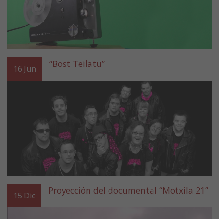
“Bost Teilatu”
16
Jun
Proyección del documental “Motxila 21”
15
Dic