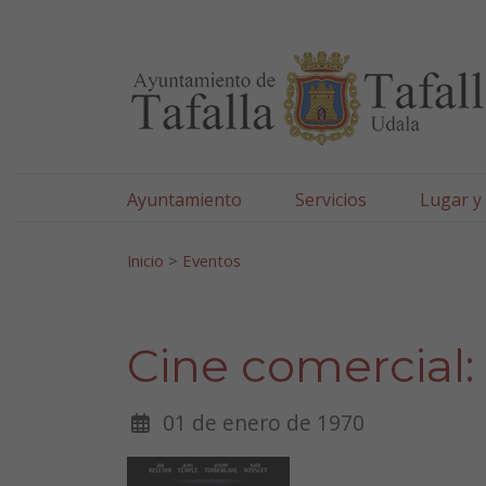
Ayuntamiento de Tafa
Ir al contenido
Ayuntamiento
Servicios
Lugar y
Search for:
Inicio
>
Eventos
Cine comercial
01 de enero de 1970