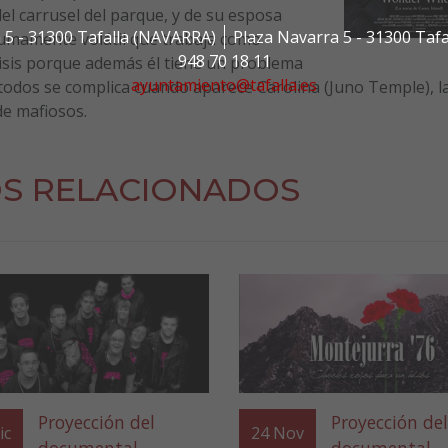
el carrusel del parque, y de su esposa
 5 - 31300 Tafalla (NAVARRA)
Plaza Navarra 5 - 31300 Taf
 sumamente volátil que trabaja como
948 70 18 11
isis porque además él tiene un problema
ayuntamiento@tafalla.es
e todos se complica cuando aparece Carolina (Juno Temple), la
e mafiosos.
S RELACIONADOS
Proyección del
Proyección del
ic
24
Nov