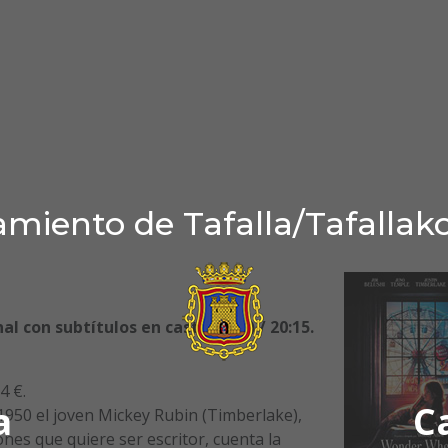
miento de Tafalla/Tafallak
al con subtítulos en castellano) / 20:15.
4 €.
a
C
 1950 el joven Mickey Rubin (Timberlake),
nes que quiere ser escritor, cuenta la