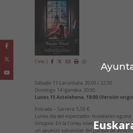
Facebook
Twitter
Facebook
Twitter
Email
Imprimir
Whatsapp
Cine
|
Ayunta
Youtube
Sábado 13 Larunbata. 20:00 / 22:30.
Domingo 14 Igandea. 20:00.
Lunes 15 Astelehena. 18:00 (Versión origin
Entrada – Sarrera: 5,50 €.
Lunes día del espectador-Ikuslearen eguna: 
Euskar
Sinopsis: En la Coney Island de la década de
un apuesto salvavidas del parque de atraccio