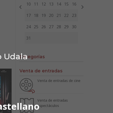
10
11
12
13
14
15
16
17
18
19
20
21
22
23
24
25
26
27
28
29
30
31
o Udala
Categorías
Venta de entradas
Venta de entradas de cine
Venta de entradas
astellano
espectáculos