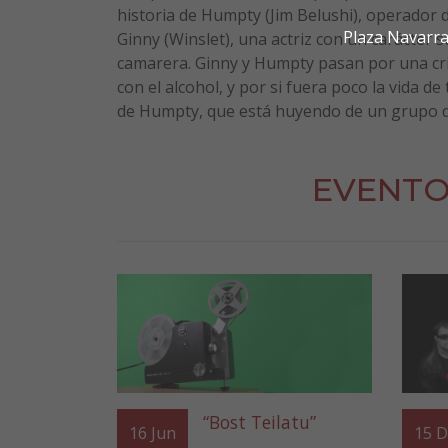
historia de Humpty (Jim Belushi), operador d
Plaza Navarra
Ginny (Winslet), una actriz con un carácter
camarera. Ginny y Humpty pasan por una cr
con el alcohol, y por si fuera poco la vida d
de Humpty, que está huyendo de un grupo d
EVENTO
“Bost Teilatu”
16
Jun
15
D