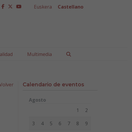
Euskera
Castellano
facebook
twitter
youtube
Buscar
alidad
Multimedia
Volver
Calendario de eventos
Agosto
Lunes
Martes
Miércoles
Jueves
Viernes
Sábad
1
2
3
4
5
6
7
8
9