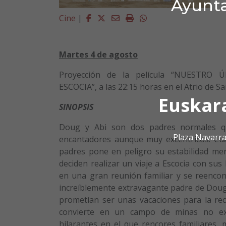
Ayunta
Facebook
Twitter
Email
Imprimir
Whatsapp
Cine
|
Martes 4 de agosto
Proyección de la película “NUESTRO
ESCOCIA”, a las 22:15 horas en el Atrio de S
Euskar
SINOPSIS
Doug y Abi son dos padres normales qu
Plaza Navarra
encantadores aunque muy excéntricos. Cua
padres pone en peligro su estabilidad me
deciden realizar un viaje a Escocia con sus h
en una gran reunión familiar y se reencon
increíblemente extravagante padre de Doug
prometían ser unas vacaciones para la rec
convierte en un campo de minas no ex
hilarantes en el que rencores familiares,