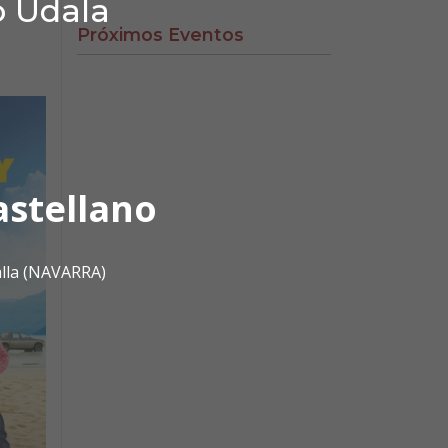
o Udala
Próximos Eventos
astellano
alla (NAVARRA)