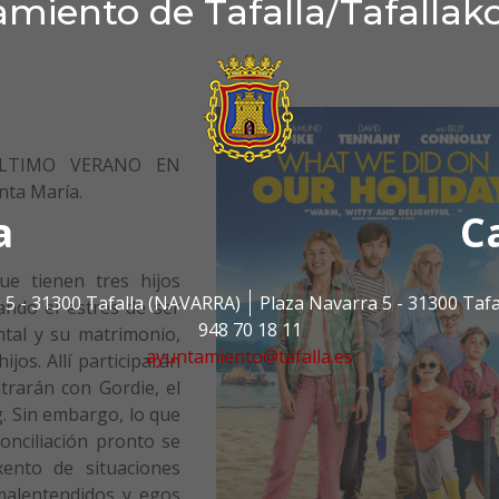
miento de Tafalla/Tafallak
 ÚLTIMO VERANO EN
anta María.
a
C
e tienen tres hijos
 5 - 31300 Tafalla (NAVARRA)
Plaza Navarra 5 - 31300 Taf
ndo el estrés de ser
948 70 18 11
ntal y su matrimonio,
ayuntamiento@tafalla.es
ijos. Allí participarán
trarán con Gordie, el
. Sin embargo, lo que
onciliación pronto se
ento de situaciones
 malentendidos y egos