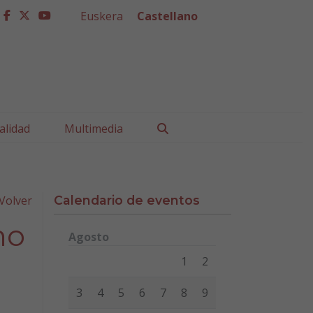
Euskera
Castellano
facebook
twitter
youtube
Buscar
alidad
Multimedia
Volver
Calendario de eventos
no
Agosto
Lunes
Martes
Miércoles
Jueves
Viernes
Sábad
1
2
3
4
5
6
7
8
9