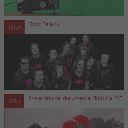
“Bost Teilatu”
16
Jun
Proyección del documental “Motxila 21”
15
Dic