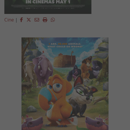
Facebook
Twitter
Email
Imprimir
Whatsapp
Cine
|