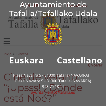
Ayuntamiento de Tafa
Ayuntamiento de
Ir al contenido
Euskera
Castellano
facebook
twitter
youtube
Tafalla/Tafallako Udala
Search for:
Inicio
>
Eventos
Euskara
Castellano
Volver
Cine de verano:
Plaza Navarra 5 - 31300 Tafalla (NAVARRA)
Plaza Navarra 5 - 31300 Tafalla (NAVARRA)
“¡Upsss! ¿Dónde
948 70 18 11
ayuntamiento@tafalla.es
está Noé?”