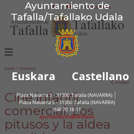
Ayuntamiento de Tafa
Ayuntamiento de
Ir al contenido
Castellano
facebook
twitter
youtube
Tafalla/Tafallako Udala
Search for:
Inicio
>
Eventos
Euskara
Castellano
Volver
Cine infantil
Plaza Navarra 5 - 31300 Tafalla (NAVARRA)
Plaza Navarra 5 - 31300 Tafalla (NAVARRA)
comercial: Los
948 70 18 11
ayuntamiento@tafalla.es
pitusos y la aldea