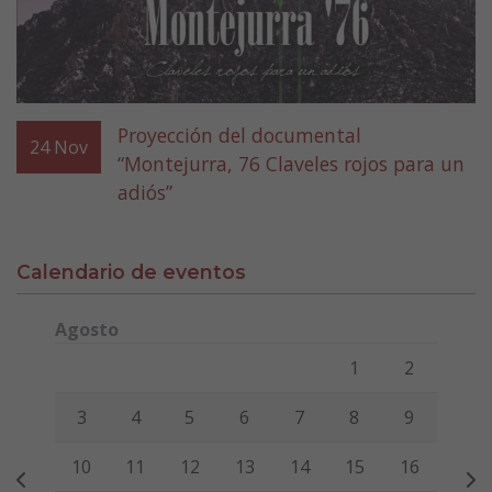
Proyección del documental
24
Nov
“Montejurra, 76 Claveles rojos para un
adiós”
Calendario de eventos
Agosto
Lunes
Martes
Miércoles
Jueves
Viernes
Sábado
Domi
1
2
3
4
5
6
7
8
9
10
11
12
13
14
15
16