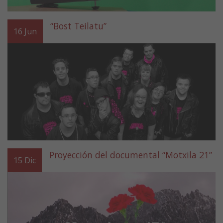
“Bost Teilatu”
16
Jun
Proyección del documental “Motxila 21”
15
Dic