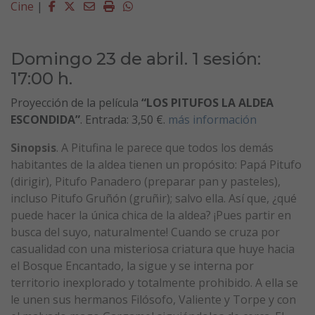
Facebook
Twitter
Email
Imprimir
Whatsapp
Cine
|
Domingo 23 de abril. 1 sesión:
17:00 h.
Proyección de la película
“
LOS PITUFOS LA ALDEA
ESCONDIDA
”
. Entrada: 3,50 €.
más información
Sinopsis
. A Pitufina le parece que todos los demás
habitantes de la aldea tienen un propósito: Papá Pitufo
(dirigir), Pitufo Panadero (preparar pan y pasteles),
incluso Pitufo Gruñón (gruñir); salvo ella. Así que, ¿qué
puede hacer la única chica de la aldea? ¡Pues partir en
busca del suyo, naturalmente! Cuando se cruza por
casualidad con una misteriosa criatura que huye hacia
el Bosque Encantado, la sigue y se interna por
territorio inexplorado y totalmente prohibido. A ella se
le unen sus hermanos Filósofo, Valiente y Torpe y con