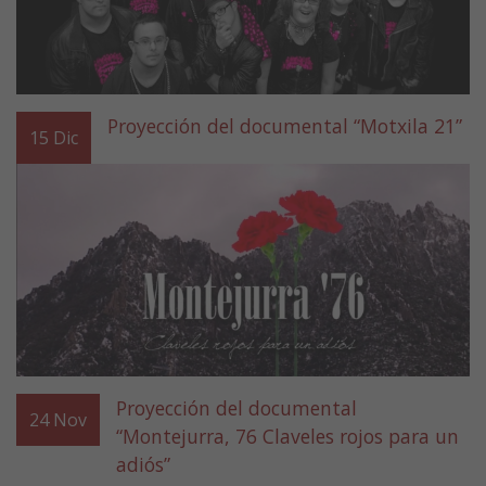
Proyección del documental “Motxila 21”
15
Dic
Proyección del documental
24
Nov
“Montejurra, 76 Claveles rojos para un
adiós”