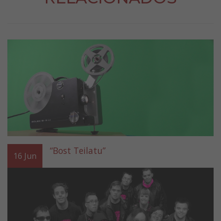
“Bost Teilatu”
16
Jun