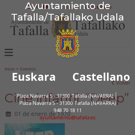
Ayuntamiento de Tafa
Ayuntamiento de
Ir al contenido
Euskera
Castellano
facebook
twitter
youtube
Tafalla/Tafallako Udala
Search for:
Inicio
>
Eventos
Euskara
Castellano
Volver
Cine infantil: “Deep”
Plaza Navarra 5 - 31300 Tafalla (NAVARRA)
Plaza Navarra 5 - 31300 Tafalla (NAVARRA)
948 70 18 11
01 de enero de 1970
ayuntamiento@tafalla.es