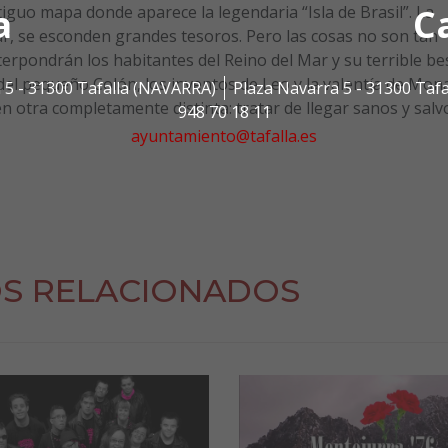
a
C
tiguo mapa donde aparece la legendaria “Isla de Brasil”. La
r, se esconden grandes tesoros. Pero las cosas no son tan
erpondrán los habitantes del Reino del Mar y su terrible be
 del pequeño Colón, los inventos de Leo y la valentía de Mona
 5 - 31300 Tafalla (NAVARRA)
Plaza Navarra 5 - 31300 Taf
n otra completamente distinta: tratar de llegar sanos y salv
948 70 18 11
ayuntamiento@tafalla.es
S RELACIONADOS