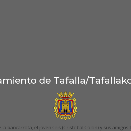
miento de Tafalla/Tafallak
de la bancarrota, el joven Cris (Cristóbal Colón) y sus amigos