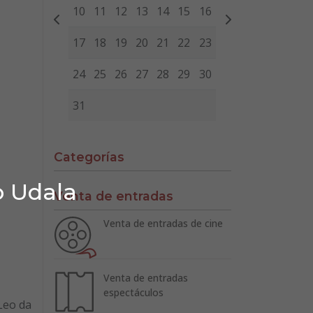
10
11
12
13
14
15
16
17
18
19
20
21
22
23
24
25
26
27
28
29
30
31
Categorías
o Udala
Venta de entradas
Venta de entradas de cine
Venta de entradas
espectáculos
 Leo da