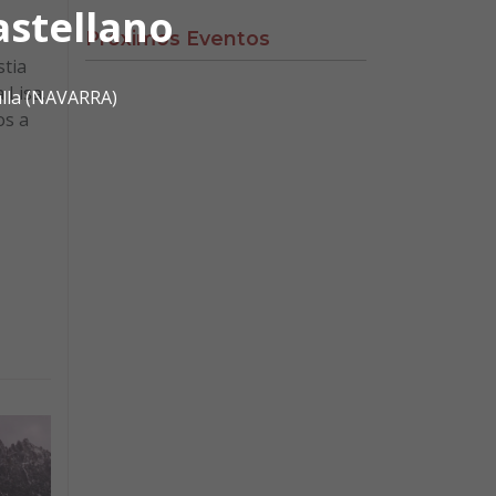
astellano
Próximos Eventos
stia
 Lisa.
alla (NAVARRA)
os a