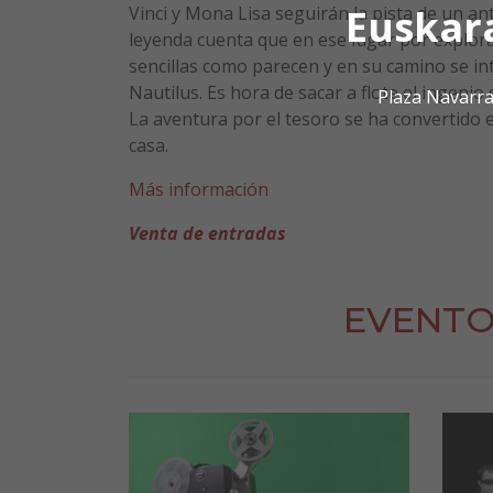
Euskar
Vinci y Mona Lisa seguirán la pista de un an
leyenda cuenta que en ese lugar por explora
sencillas como parecen y en su camino se int
Nautilus. Es hora de sacar a flote el ingenio
Plaza Navarra
La aventura por el tesoro se ha convertido e
casa.
Más información
Venta de entradas
EVENTO