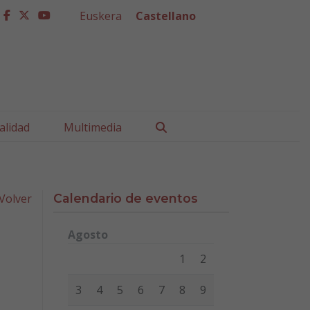
Euskera
Castellano
facebook
twitter
youtube
Buscar
alidad
Multimedia
Volver
Calendario de eventos
Agosto
Lunes
Martes
Miércoles
Jueves
Viernes
Sábad
1
2
3
4
5
6
7
8
9