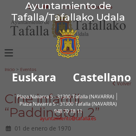
Ayuntamiento de Tafa
Ayuntamiento de
Ir al contenido
Euskera
Castellano
facebook
twitter
youtube
Tafalla/Tafallako Udala
Search for:
Inicio
>
Eventos
Euskara
Castellano
Volver
Cine infantil:
Plaza Navarra 5 - 31300 Tafalla (NAVARRA)
Plaza Navarra 5 - 31300 Tafalla (NAVARRA)
“Paddington 2”
948 70 18 11
ayuntamiento@tafalla.es
01 de enero de 1970