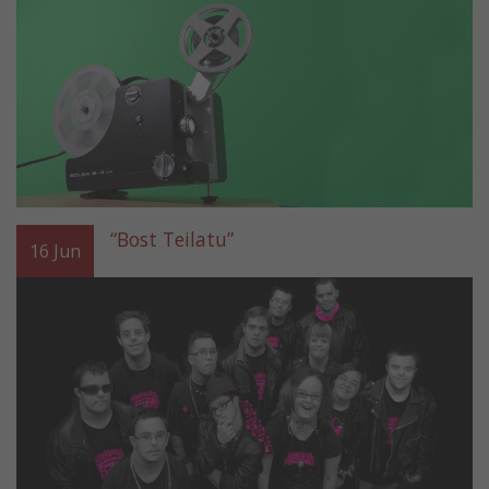
“Bost Teilatu”
16
Jun