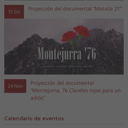
Proyección del documental “Motxila 21”
15
Dic
Proyección del documental
24
Nov
“Montejurra, 76 Claveles rojos para un
adiós”
Calendario de eventos