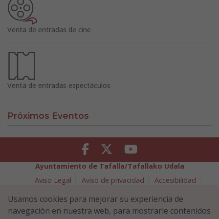
Venta de entradas de cine
Venta de entradas espectáculos
Próximos Eventos
Facebook
Twitter
Youtube
Ayuntamiento de Tafalla/Tafallako Udala
Aviso Legal
Aviso de privacidad
Accesibilidad
Política de cookies
Usamos cookies para mejorar su experiencia de
Política de Seguridad de la Información
navegación en nuestra web, para mostrarle contenidos
Plaza Navarra 5 - 31300 Tafalla (NAVARRA)
948 70 18 11