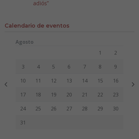
adiós”
Calendario de eventos
Agosto
Lunes
Martes
Miércoles
Jueves
Viernes
Sábado
Domi
1
2
3
4
5
6
7
8
9
10
11
12
13
14
15
16
17
18
19
20
21
22
23
24
25
26
27
28
29
30
31