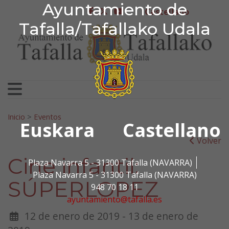
Ayuntamiento de Tafa
Ayuntamiento de
Ir al contenido
Castellano
facebook
twitter
youtube
Tafalla/Tafallako Udala
Search for:
Inicio
>
Eventos
Euskara
Castellano
Volver
Cine infantil:
Plaza Navarra 5 - 31300 Tafalla (NAVARRA)
Plaza Navarra 5 - 31300 Tafalla (NAVARRA)
SÚPERLOPEZ
948 70 18 11
ayuntamiento@tafalla.es
12 de enero de 2019 - 13 de enero de