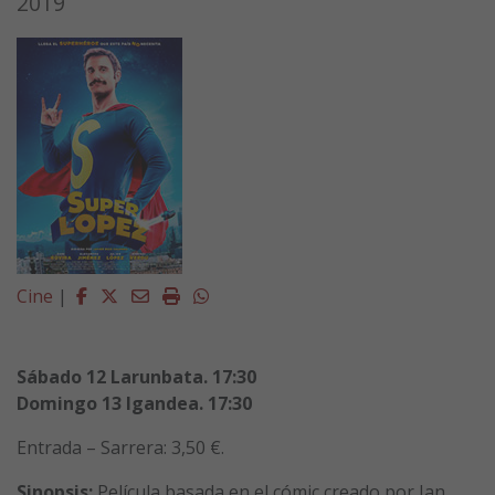
2019
Facebook
Twitter
Email
Imprimir
Whatsapp
Cine
|
Sábado 12 Larunbata. 17:30
Domingo 13 Igandea. 17:30
Entrada – Sarrera: 3,50 €.
Sinopsis:
Película basada en el cómic creado por Jan,