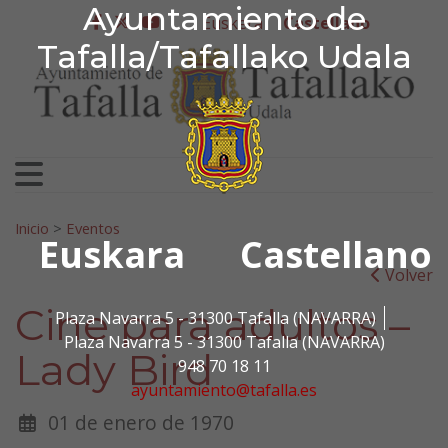
Ayuntamiento de Tafa
Ayuntamiento de
Ir al contenido
Euskera
Castellano
facebook
twitter
youtube
Tafalla/Tafallako Udala
Search for:
Inicio
>
Eventos
Euskara
Castellano
Volver
Cine para adultos –
Plaza Navarra 5 - 31300 Tafalla (NAVARRA)
Plaza Navarra 5 - 31300 Tafalla (NAVARRA)
Lady Bird
948 70 18 11
ayuntamiento@tafalla.es
01 de enero de 1970