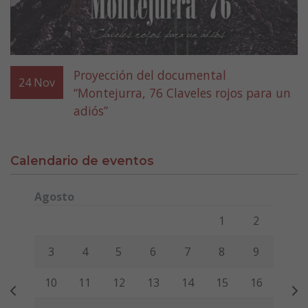
Proyección del documental
24
Nov
“Montejurra, 76 Claveles rojos para un
adiós”
Calendario de eventos
Agosto
Lunes
Martes
Miércoles
Jueves
Viernes
Sábado
Domi
1
2
3
4
5
6
7
8
9
10
11
12
13
14
15
16