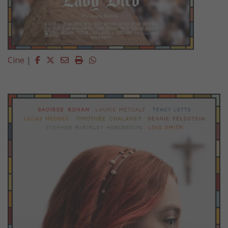
Facebook
Twitter
Email
Imprimir
Whatsapp
Cine
|