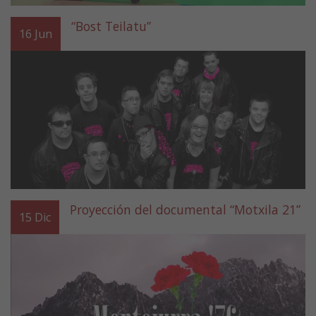
“Bost Teilatu”
16
Jun
Proyección del documental “Motxila 21”
15
Dic