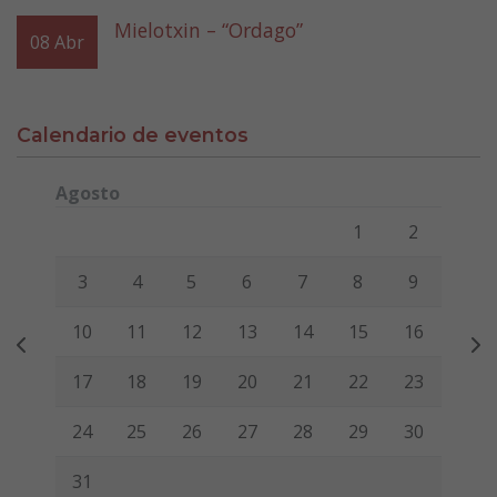
Mielotxin – “Ordago”
08
Abr
Calendario de eventos
Agosto
Lunes
Martes
Miércoles
Jueves
Viernes
Sábado
Domi
1
2
3
4
5
6
7
8
9
10
11
12
13
14
15
16
17
18
19
20
21
22
23
24
25
26
27
28
29
30
31