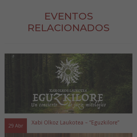
EVENTOS
RELACIONADOS
Xabi Olkoz Laukotea – “Eguzkilore”
29
Abr