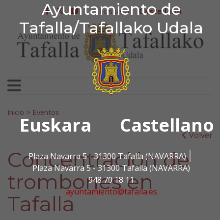
Ayuntamiento de Tafa
Ayuntamiento de
Ir al contenido
Euskera
Castellano
facebook
twitter
youtube
Tafalla/Tafallako Udala
Search for:
Inicio
>
Eventos
Euskara
Castellano
Volver
Concentración de
Plaza Navarra 5 - 31300 Tafalla (NAVARRA)
Plaza Navarra 5 - 31300 Tafalla (NAVARRA)
trombones en
948 70 18 11
ayuntamiento@tafalla.es
Tafalla