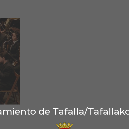
miento de Tafalla/Tafallak