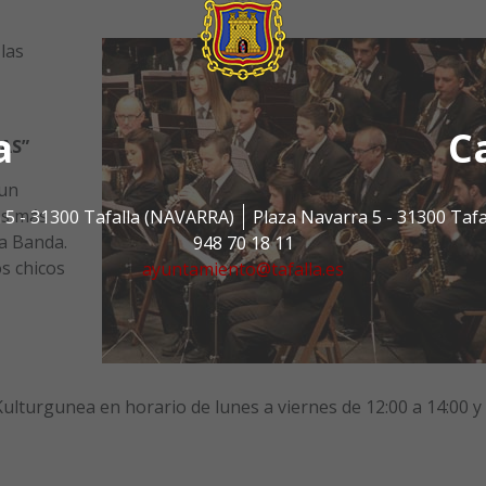
las
a
C
FAS”
 un
os más
 5 - 31300 Tafalla (NAVARRA)
Plaza Navarra 5 - 31300 Taf
la Banda.
948 70 18 11
s chicos
ayuntamiento@tafalla.es
 Kulturgunea en horario de lunes a viernes de 12:00 a 14:00 y