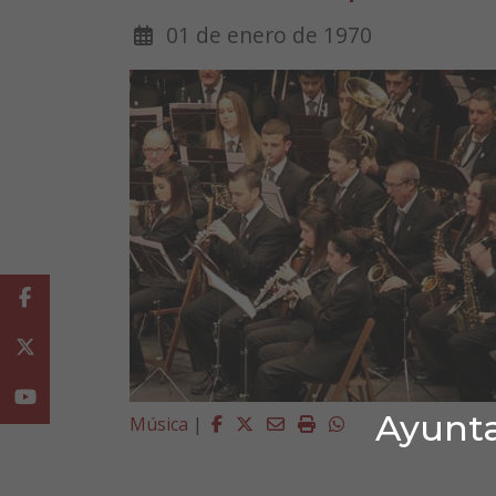
01 de enero de 1970
Facebook
Twitter
Youtube
Ayunta
Facebook
Twitter
Email
Imprimir
Whatsapp
Música
|