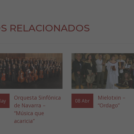
S RELACIONADOS
Orquesta Sinfónica
Mielotxin –
ay
08
Abr
de Navarra –
“Ordago”
“Música que
acaricia”