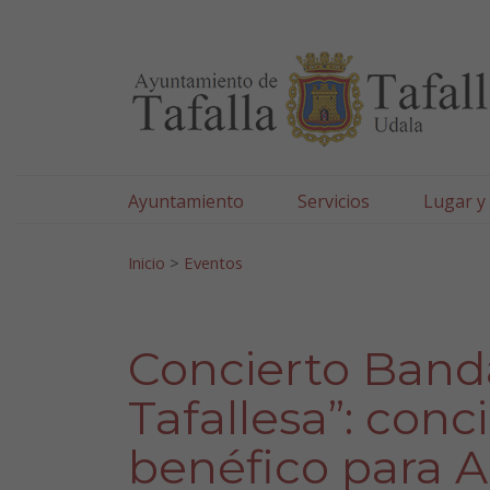
Ayuntamiento de Tafa
Ir al contenido
Ayuntamiento
Servicios
Lugar y
Search for:
Inicio
>
Eventos
Concierto Band
Tafallesa”: con
benéfico para 