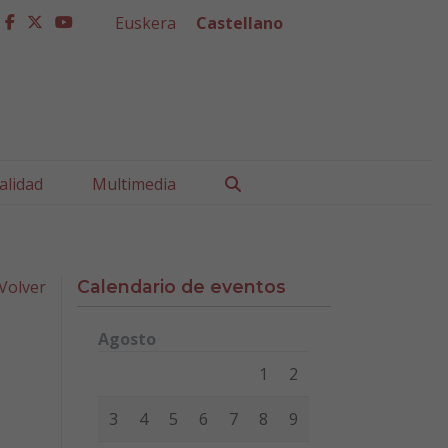
Euskera
Castellano
facebook
twitter
youtube
Buscar
alidad
Multimedia
Volver
Calendario de eventos
Agosto
Lunes
Martes
Miércoles
Jueves
Viernes
Sábad
1
2
3
4
5
6
7
8
9