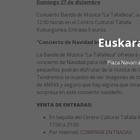
Domingo 27 de diciembre
Concierto Banda de Música “La Tafallesa”, a 
12:30 horas en el Centro Cultural Tafalla
Kulturgunea. Entrada 5 euros.
Euskar
“Concierto de Navidad benéfico para AN
La Banda de Música “La Tafallesa” ofrecerá
concierto de Navidad para niños en el que l
Plaza Navarra
pequeños podrán disfrutar de la música de 
Tendremos la ocasión de ver imágenes de lo
de ANFAS y seguro que hay alguna que otra
sorpresa en este concierto navideño.
VENTA DE ENTRADAS:
En taquilla del Centro Cultural Tafalla
17:00 a 21:00.
Por Internet:
COMPRAR ENTRADAS