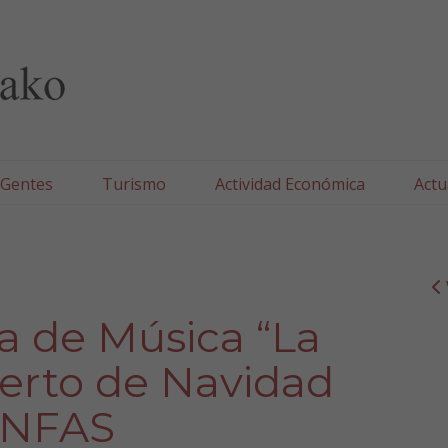
lla/Tafallako Udala
 Gentes
Turismo
Actividad Económica
Actu
a de Música “La
cierto de Navidad
ANFAS