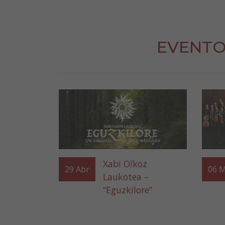
EVENTO
Xabi Olkoz
29
Abr
06
M
Laukotea –
“Eguzkilore”