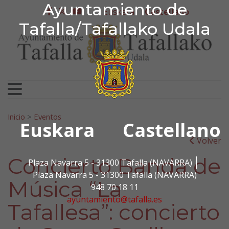
Ayuntamiento de Tafa
Ayuntamiento de
Ir al contenido
Euskera
Castellano
facebook
twitter
youtube
Tafalla/Tafallako Udala
Search for:
Inicio
>
Eventos
Euskara
Castellano
Volver
Concierto Banda de
Plaza Navarra 5 - 31300 Tafalla (NAVARRA)
Plaza Navarra 5 - 31300 Tafalla (NAVARRA)
Música “La
948 70 18 11
ayuntamiento@tafalla.es
Tafallesa”: concierto