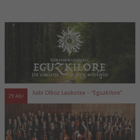
Xabi Olkoz Laukotea – “Eguzkilore”
29
Abr