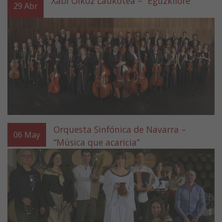
Xabi Olkoz Laukotea – “Eguzkilore”
29
Abr
Orquesta Sinfónica de Navarra –
06
May
“Música que acaricia”