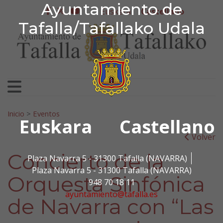
Ayuntamiento de Tafa
Ayuntamiento de
Ir al contenido
Euskera
Castellano
facebook
twitter
youtube
Tafalla/Tafallako Udala
Search for:
Inicio
>
Eventos
Euskara
Castellano
Volver
Concierto de la
Plaza Navarra 5 - 31300 Tafalla (NAVARRA)
Plaza Navarra 5 - 31300 Tafalla (NAVARRA)
Orquesta Sinfónica
948 70 18 11
ayuntamiento@tafalla.es
de Navarra con “Las