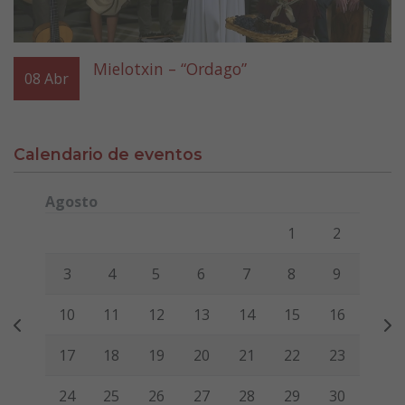
Mielotxin – “Ordago”
08
Abr
Calendario de eventos
Agosto
Lunes
Martes
Miércoles
Jueves
Viernes
Sábado
Domi
1
2
3
4
5
6
7
8
9
10
11
12
13
14
15
16
17
18
19
20
21
22
23
24
25
26
27
28
29
30