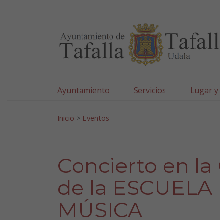
Ayuntamiento de Tafa
Ir al contenido
Ayuntamiento
Servicios
Lugar y
Search for:
Inicio
>
Eventos
Concierto en la
de la ESCUELA
MÚSICA