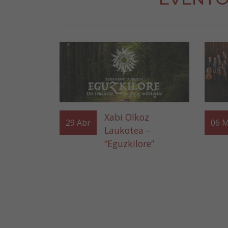
Xabi Olkoz
29
Abr
06
M
Laukotea –
“Eguzkilore”