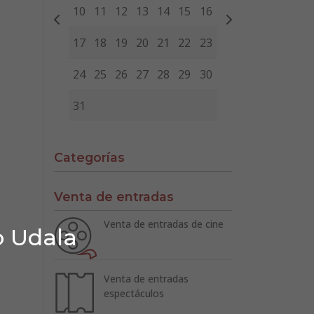
10
11
12
13
14
15
16
17
18
19
20
21
22
23
24
25
26
27
28
29
30
31
Categorías
Venta de entradas
Venta de entradas de cine
o Udala
Venta de entradas
espectáculos