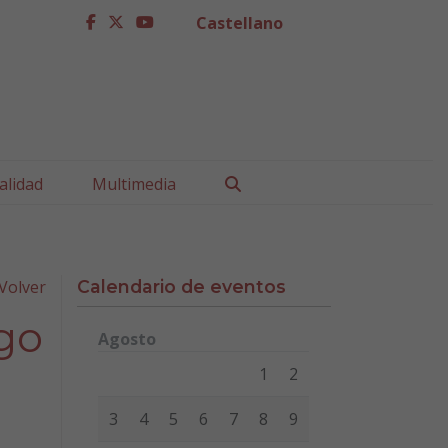
Castellano
facebook
twitter
youtube
Buscar
alidad
Multimedia
Volver
Calendario de eventos
rgo
Agosto
Lunes
Martes
Miércoles
Jueves
Viernes
Sábad
1
2
3
4
5
6
7
8
9