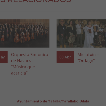
Orquesta Sinfónica
Mielotxin –
ay
08
Abr
de Navarra –
“Ordago”
“Música que
acaricia”
Ayuntamiento de Tafalla/Tafallako Udala