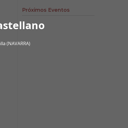
Próximos Eventos
astellano
alla (NAVARRA)