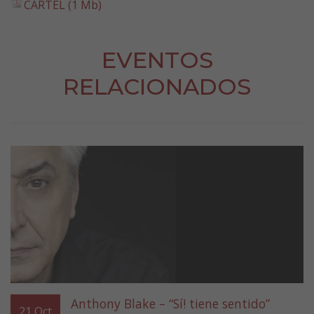
CARTEL (1 Mb)
EVENTOS
RELACIONADOS
Anthony Blake – “Sí! tiene sentido”
21
Oct