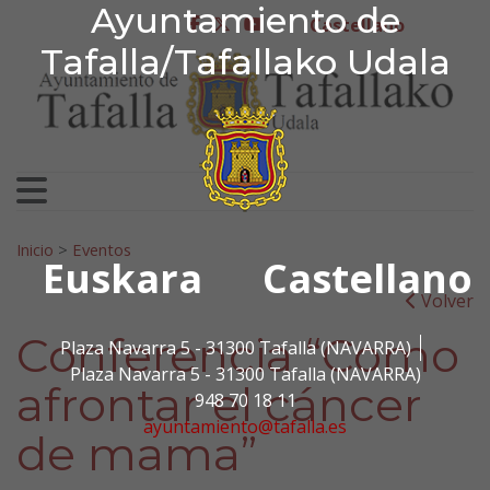
Ayuntamiento de Tafa
Ayuntamiento de
Ir al contenido
Castellano
facebook
twitter
youtube
Tafalla/Tafallako Udala
Search for:
Inicio
>
Eventos
Euskara
Castellano
Volver
Conferencia “Como
Plaza Navarra 5 - 31300 Tafalla (NAVARRA)
Plaza Navarra 5 - 31300 Tafalla (NAVARRA)
afrontar el cáncer
948 70 18 11
ayuntamiento@tafalla.es
de mama”