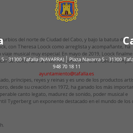
a
C
burbios del norte de Ciudad del Cabo, y bajo la batuta del
ck, con Theresa Loock como arreglista y acompañante, ha
n viaje musical muy especial. En mayo de 2019, Loock finalm
 5 - 31300 Tafalla (NAVARRA)
Plaza Navarra 5 - 31300 Taf
líder del coro, Karina Erasmus, junto con una nueva acompa
948 70 18 11
ayuntamiento@tafalla.es
ado, príncipes, reyes y reinas y es uno de los productos artí
 coro, desde su creación en 1972, ha ganado los más importa
uperable canto legato, madurez de sonido, poder musical e
antil Tygerberg un exponente destacado en el mundo de los 
h.