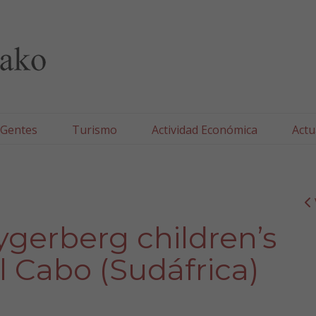
lla/Tafallako Udala
 Gentes
Turismo
Actividad Económica
Actu
Tygerberg children’s
l Cabo (Sudáfrica)