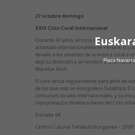
27 octubre domingo
XXIX Ciclo Coral Internacional
Euskar
Durante 47 años, el coro, con sede en los su
aclamado internacionalmente Hendrik D Loo
llevado a los amantes de la música coral a u
Plaza Navarra
dejó su dirección y se nombró a una nueva 
Marelize Koch.
El coro actúa regularmente para jefes de est
de los que más se enorgullece Sudáfrica. El
concursos corales internacionales, y su ins
interpretación dinámica hacen del Coro Inf
Entrada: 6€
Centro Cultural Tafalla Kulturgunea – 20:00 