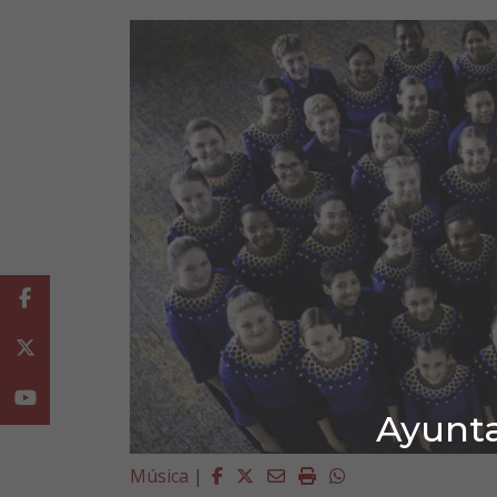
Facebook
Twitter
Youtube
Ayunta
Facebook
Twitter
Email
Imprimir
Whatsapp
Música
|