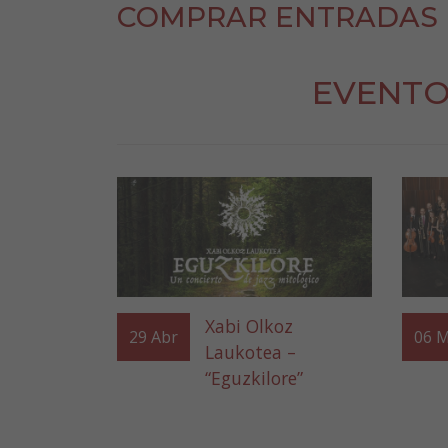
COMPRAR ENTRADAS
EVENTO
Xabi Olkoz
29
Abr
06
M
Laukotea –
“Eguzkilore”