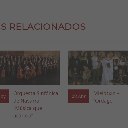
S RELACIONADOS
Orquesta Sinfónica
Mielotxin –
ay
08
Abr
de Navarra –
“Ordago”
“Música que
acaricia”