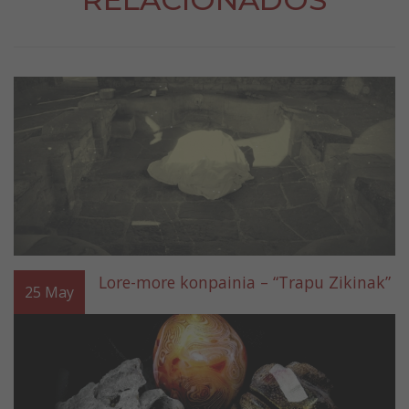
Lore-more konpainia – “Trapu Zikinak”
25
May