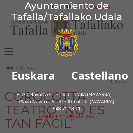
Ayuntamiento de Tafa
Ayuntamiento de
Ir al contenido
Castellano
facebook
twitter
youtube
Tafalla/Tafallako Udala
Search for:
Inicio
>
Eventos
Euskara
Castellano
Volver
COROCOTTA
Plaza Navarra 5 - 31300 Tafalla (NAVARRA)
Plaza Navarra 5 - 31300 Tafalla (NAVARRA)
TEATRO “NO ES
948 70 18 11
ayuntamiento@tafalla.es
TAN FÁCIL”