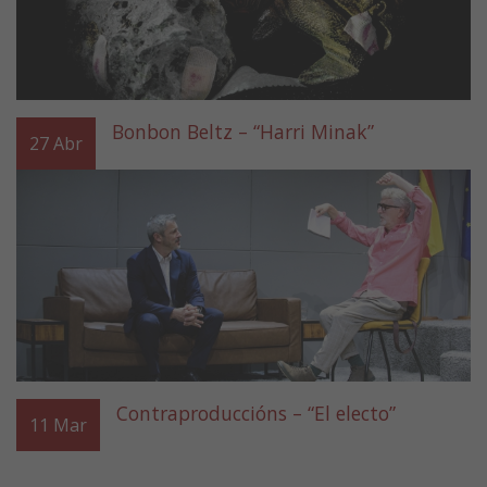
Bonbon Beltz – “Harri Minak”
27
Abr
Contraproduccións – “El electo”
11
Mar