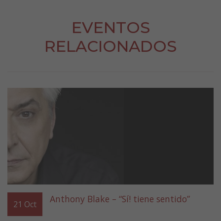
EVENTOS
RELACIONADOS
Anthony Blake – “Sí! tiene sentido”
21
Oct