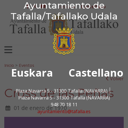
Ayuntamiento de Tafa
Ayuntamiento de
Ir al contenido
Euskera
Castellano
facebook
twitter
youtube
Tafalla/Tafallako Udala
Search for:
Inicio
>
Eventos
Euskara
Castellano
Volver
Cross de las Peñas
Plaza Navarra 5 - 31300 Tafalla (NAVARRA)
Plaza Navarra 5 - 31300 Tafalla (NAVARRA)
948 70 18 11
01 de enero de 1970
ayuntamiento@tafalla.es