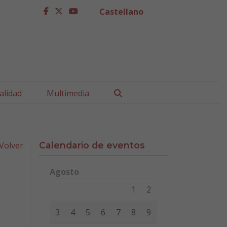
Castellano
facebook
twitter
youtube
Buscar
alidad
Multimedia
Volver
Calendario de eventos
Agosto
Lunes
Martes
Miércoles
Jueves
Viernes
Sábad
1
2
3
4
5
6
7
8
9