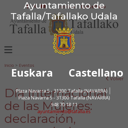
Ayuntamiento de Tafa
Ayuntamiento de
Ir al contenido
Euskera
Castellano
facebook
twitter
youtube
Tafalla/Tafallako Udala
Search for:
Inicio
>
Eventos
Euskara
Castellano
Volver
Día Internacional
Plaza Navarra 5 - 31300 Tafalla (NAVARRA)
Plaza Navarra 5 - 31300 Tafalla (NAVARRA)
de las Mujeres:
948 70 18 11
ayuntamiento@tafalla.es
declaración,