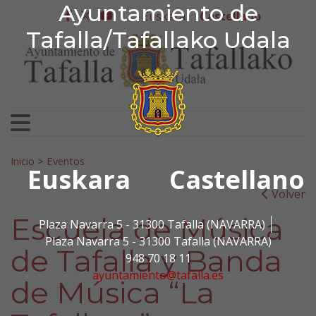
Ayuntamiento de Tafa
Ayuntamiento de
Ir al contenido
Euskera
Castellano
facebook
twitter
youtube
Tafalla/Tafallako Udala
Search for:
Inicio
>
Eventos
Euskara
Castellano
Volver
Escuela de Música
Plaza Navarra 5 - 31300 Tafalla (NAVARRA)
Plaza Navarra 5 - 31300 Tafalla (NAVARRA)
de Tafalla y Banda
948 70 18 11
ayuntamiento@tafalla.es
de Música “La