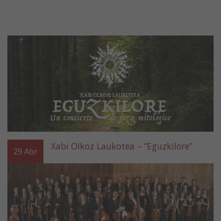
Xabi Olkoz Laukotea – “Eguzkilore”
29
Abr