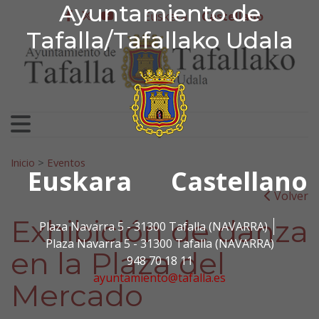
Ayuntamiento de Tafa
Ayuntamiento de
Ir al contenido
Euskera
Castellano
facebook
twitter
youtube
Tafalla/Tafallako Udala
Search for:
Inicio
>
Eventos
Euskara
Castellano
Volver
Exhibición de danza
Plaza Navarra 5 - 31300 Tafalla (NAVARRA)
Plaza Navarra 5 - 31300 Tafalla (NAVARRA)
en la Plaza del
948 70 18 11
ayuntamiento@tafalla.es
Mercado