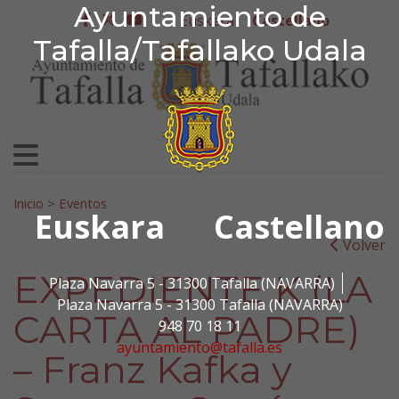
Ayuntamiento de Tafa
Ayuntamiento de
Ir al contenido
Euskera
Castellano
facebook
twitter
youtube
Tafalla/Tafallako Udala
Search for:
Inicio
>
Eventos
Euskara
Castellano
Volver
EXPEDIENTE K (LA
Plaza Navarra 5 - 31300 Tafalla (NAVARRA)
Plaza Navarra 5 - 31300 Tafalla (NAVARRA)
CARTA AL PADRE)
948 70 18 11
ayuntamiento@tafalla.es
– Franz Kafka y