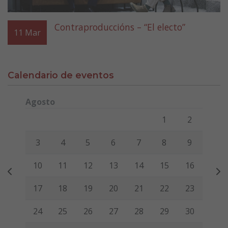
Contraproduccións – “El electo”
11
Mar
Calendario de eventos
Agosto
Lunes
Martes
Miércoles
Jueves
Viernes
Sábado
Domi
1
2
3
4
5
6
7
8
9
10
11
12
13
14
15
16
17
18
19
20
21
22
23
24
25
26
27
28
29
30