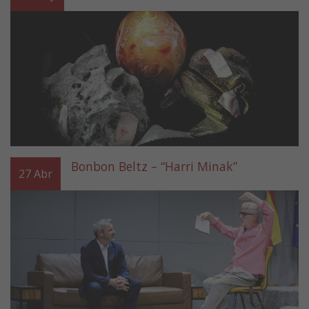
Bonbon Beltz – “Harri Minak”
27
Abr