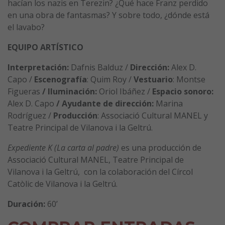
hacían los nazis en Terezin? ¿Qué hace Franz perdido
en una obra de fantasmas? Y sobre todo, ¿dónde está
el lavabo?
EQUIPO ARTÍSTICO
Interpretación:
Dafnis Balduz /
Dirección:
Alex D.
Capo /
Escenografía
: Quim Roy /
Vestuario
: Montse
Figueras
/ Iluminación:
Oriol Ibáñez /
Espacio sonoro:
Alex D. Capo
/ Ayudante de dirección:
Marina
Rodríguez /
Producción
: Associació Cultural MANEL y
Teatre Principal de Vilanova i la Geltrú.
Expediente K (La carta al padre)
es una producción de
Associació Cultural MANEL, Teatre Principal de
Vilanova i la Geltrú, con la colaboración del Círcol
Catòlic de Vilanova i la Geltrú.
Duración:
60’