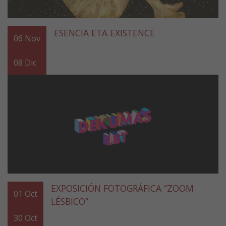
ESENCIA ETA EXISTENCE
06
Nov
08
Dic
EXPOSICIÓN FOTOGRÁFICA “ZOOM
01
Oct
LÉSBICO”
30
Oct