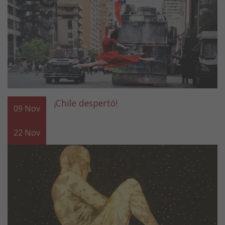
¡Chile despertó!
09
Nov
22
Nov