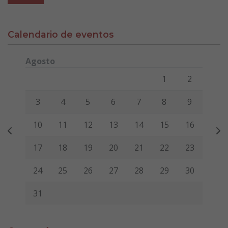
Calendario de eventos
Agosto
Lunes
Martes
Miércoles
Jueves
Viernes
Sábado
Domi
1
2
3
4
5
6
7
8
9
10
11
12
13
14
15
16
17
18
19
20
21
22
23
24
25
26
27
28
29
30
31