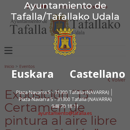
Ayuntamiento de Tafa
Ayuntamiento de
Ir al contenido
Euskera
Castellano
facebook
twitter
youtube
Tafalla/Tafallako Udala
Search for:
Inicio
>
Eventos
Euskara
Castellano
Volver
Exposición “15º
Plaza Navarra 5 - 31300 Tafalla (NAVARRA)
Plaza Navarra 5 - 31300 Tafalla (NAVARRA)
Certamen de
948 70 18 11
ayuntamiento@tafalla.es
pintura al aire libre