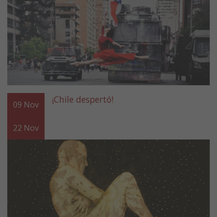
¡Chile despertó!
09
Nov
22
Nov