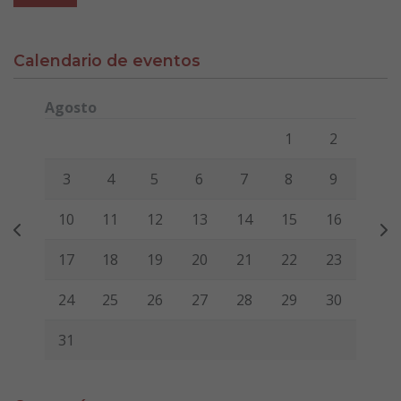
Calendario de eventos
Agosto
Lunes
Martes
Miércoles
Jueves
Viernes
Sábado
Domi
1
2
3
4
5
6
7
8
9
10
11
12
13
14
15
16
17
18
19
20
21
22
23
24
25
26
27
28
29
30
31