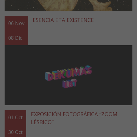
ESENCIA ETA EXISTENCE
06
Nov
08
Dic
EXPOSICIÓN FOTOGRÁFICA “ZOOM
01
Oct
LÉSBICO”
30
Oct