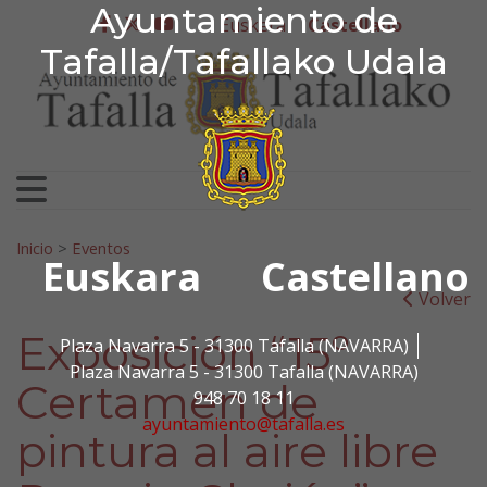
Ayuntamiento de Tafa
Ayuntamiento de
Ir al contenido
Euskera
Castellano
facebook
twitter
youtube
Tafalla/Tafallako Udala
Search for:
Inicio
>
Eventos
Euskara
Castellano
Volver
Exposición “15º
Plaza Navarra 5 - 31300 Tafalla (NAVARRA)
Plaza Navarra 5 - 31300 Tafalla (NAVARRA)
Certamen de
948 70 18 11
ayuntamiento@tafalla.es
pintura al aire libre