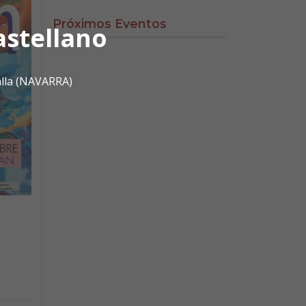
Próximos Eventos
astellano
alla (NAVARRA)