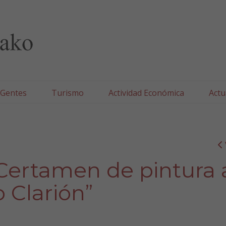
lla/Tafallako Udala
 Gentes
Turismo
Actividad Económica
Actu
 Certamen de pintura 
o Clarión”