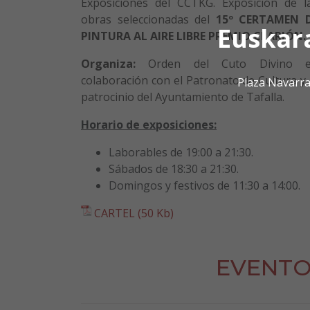
Exposiciones del CCTKG. Exposición de l
obras seleccionadas del
15º CERTAMEN 
Euskar
PINTURA AL AIRE LIBRE PREMIO CLARIÓN.
Organiza:
Orden del Cuto Divino 
colaboración con el Patronato de Cultura y 
Plaza Navarra
patrocinio del Ayuntamiento de Tafalla.
Horario de exposiciones:
Laborables de 19:00 a 21:30.
Sábados de 18:30 a 21:30.
Domingos y festivos de 11:30 a 14:00.
CARTEL (50 Kb)
EVENTO