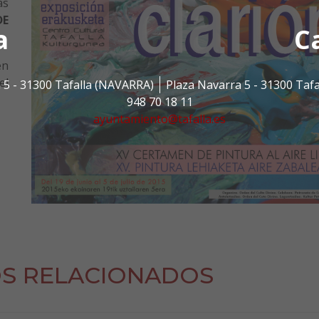
as
DE
a
C
en
el
 5 - 31300 Tafalla (NAVARRA)
Plaza Navarra 5 - 31300 Taf
948 70 18 11
ayuntamiento@tafalla.es
S RELACIONADOS