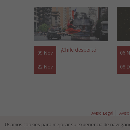
¡Chile despertó!
09
Nov
06
N
22
Nov
08
D
Aviso Legal
Aviso
Plaza Nav
Usamos cookies para mejorar su experiencia de navegaci