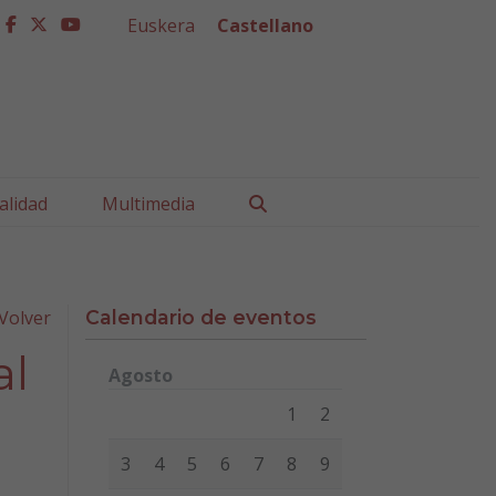
Euskera
Castellano
facebook
twitter
youtube
Buscar
alidad
Multimedia
Volver
Calendario de eventos
al
Agosto
Lunes
Martes
Miércoles
Jueves
Viernes
Sábad
1
2
3
4
5
6
7
8
9