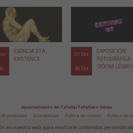
ESENCIA ETA
EXPOSICIÓN
ov
01
Oct
EXISTENCE
FOTOGRÁFICA
“ZOOM LÉSBIC
ic
30
Oct
Ayuntamiento de Tafalla/Tafallako Udala
 de privacidad
Accesibilidad
Política de cookies
Política de 
arra 5 - 31300 Tafalla (NAVARRA)
948 70 18 11
ayuntamiento@t
ón en nuestra web, para mostrarle contenidos personalizad