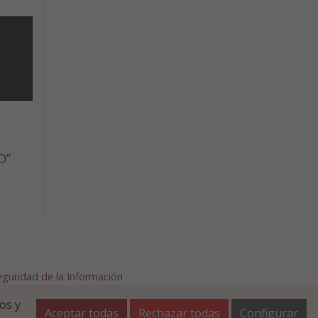
O”
Seguridad de la Información
afalla.es
os y
Aceptar todas
Rechazar todas
Configurar