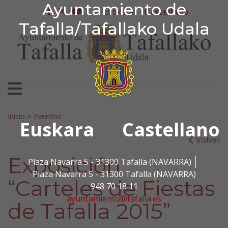
Ayuntamiento de Tafa
Ayuntamiento de
Ir al contenido
Euskera
Castellano
facebook
twitter
youtube
Tafalla/Tafallako Udala
Search for:
Inicio
>
Eventos
Euskara
Castellano
Volver
Exposición
Plaza Navarra 5 - 31300 Tafalla (NAVARRA)
Plaza Navarra 5 - 31300 Tafalla (NAVARRA)
“Carteles de Fiestas
948 70 18 11
ayuntamiento@tafalla.es
de Tafalla 2015”