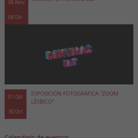
06
Nov
08
Dic
EXPOSICIÓN FOTOGRÁFICA “ZOOM
01
Oct
LÉSBICO”
30
Oct
Calendario de eventos