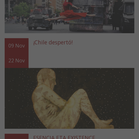
¡Chile despertó!
09
Nov
22
Nov
ESENCIA ETA EXISTENCE