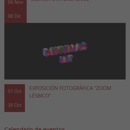
06
Nov
08
Dic
EXPOSICIÓN FOTOGRÁFICA “ZOOM
01
Oct
LÉSBICO”
30
Oct
Calendario de eventos