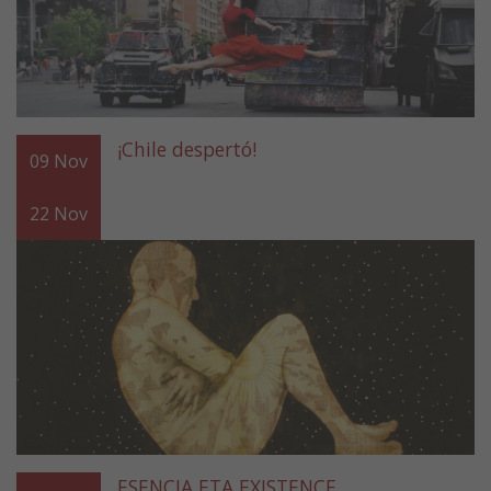
¡Chile despertó!
09
Nov
22
Nov
ESENCIA ETA EXISTENCE