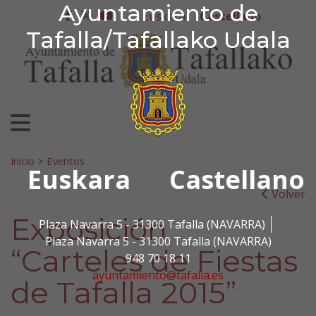
Ayuntamiento de Tafa
Ayuntamiento de
Ir al contenido
Euskera
Castellano
facebook
twitter
youtube
Tafalla/Tafallako Udala
Search for:
Inicio
>
Eventos
Euskara
Castellano
Volver
Exposición
Plaza Navarra 5 - 31300 Tafalla (NAVARRA)
Plaza Navarra 5 - 31300 Tafalla (NAVARRA)
“Carteles de Fiestas
948 70 18 11
ayuntamiento@tafalla.es
de Tafalla 2015”