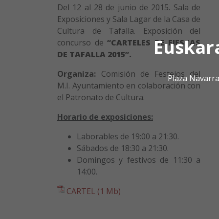
Del 12 al 28 de junio de 2015. Sala de
Exposiciones y Sala Lagar de la
Casa de
Cultura
de Tafalla. Exposición del
Euskar
concurso de
“CARTELES DE FIESTAS
DE TAFALLA 2015”.
Organiza:
Comisión de Festejos del
Plaza Navarra
M.I. Ayuntamiento en colaboración con
el Patronato de Cultura.
Horario de exposiciones:
Laborables de 19:00 a 21:30.
Sábados de 18:30 a 21:30.
Domingos y festivos de 11:30 a
14:00.
CARTEL (1 Mb)