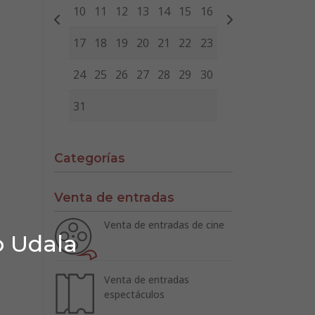
10
11
12
13
14
15
16
17
18
19
20
21
22
23
24
25
26
27
28
29
30
31
Categorías
Venta de entradas
Venta de entradas de cine
o Udala
Venta de entradas
espectáculos