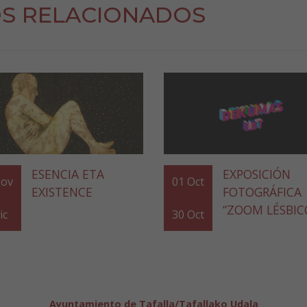
S RELACIONADOS
ESENCIA ETA
EXPOSICIÓN
ov
01
Oct
EXISTENCE
FOTOGRÁFICA
“ZOOM LÉSBIC
ic
30
Oct
Ayuntamiento de Tafalla/Tafallako Udala