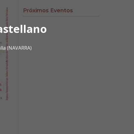
Próximos Eventos
astellano
alla (NAVARRA)