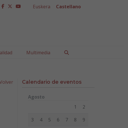
Euskera
Castellano
facebook
twitter
youtube
Buscar
alidad
Multimedia
Volver
Calendario de eventos
Agosto
Lunes
Martes
Miércoles
Jueves
Viernes
Sábad
1
2
3
4
5
6
7
8
9