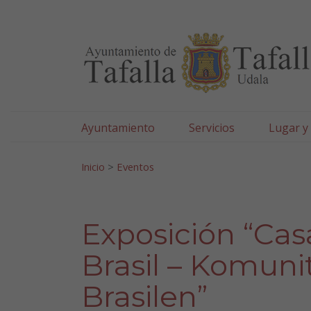
Ayuntamiento de Tafa
Ir al contenido
Ayuntamiento
Servicios
Lugar y
Search for:
Inicio
>
Eventos
Exposición “Cas
Brasil – Komuni
Brasilen”