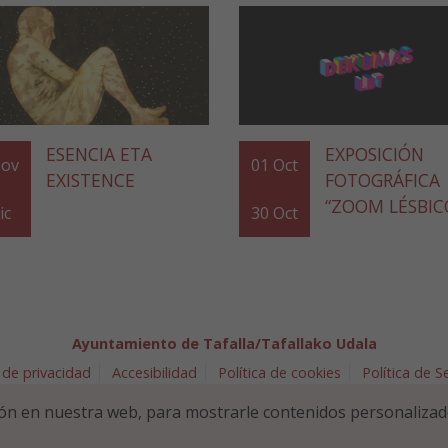
ESENCIA ETA
EXPOSICIÓN
ov
01
Oct
EXISTENCE
FOTOGRÁFICA
“ZOOM LÉSBIC
ic
30
Oct
Ayuntamiento de Tafalla/Tafallako Udala
 de privacidad
Accesibilidad
Política de cookies
Política de 
arra 5 - 31300 Tafalla (NAVARRA)
948 70 18 11
ayuntamiento@t
ón en nuestra web, para mostrarle contenidos personalizad