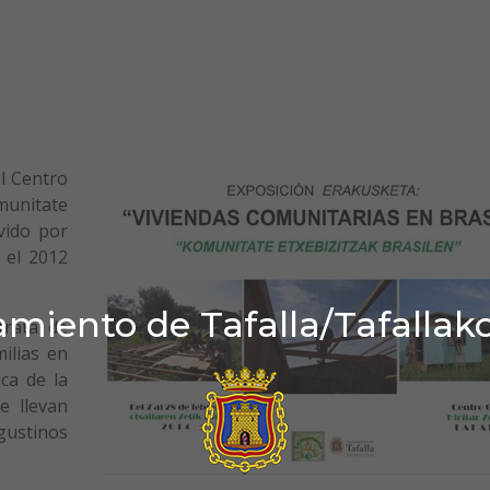
el Centro
munitate
vido por
 el 2012
miento de Tafalla/Tafallak
trata de
ilias en
ca de la
e llevan
gustinos