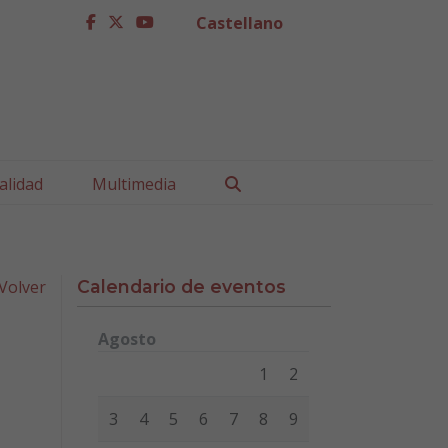
Castellano
facebook
twitter
youtube
Buscar
alidad
Multimedia
Volver
Calendario de eventos
Agosto
Lunes
Martes
Miércoles
Jueves
Viernes
Sábad
1
2
3
4
5
6
7
8
9