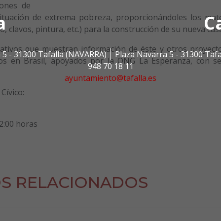
iones de
a
C
 situación de extrema pobreza, proporcionándoles los mate
, clavos, pintura, etc.) para la construcción de su nueva cas
mativos que muestran información de éste y otros proyect
 5 - 31300 Tafalla (NAVARRA)
Plaza Navarra 5 - 31300 Taf
tos en Brasil, apoyados por la ONG La Esperanza, con s
948 70 18 11
ayuntamiento@tafalla.es
Cívico:
22:00 horas
S RELACIONADOS