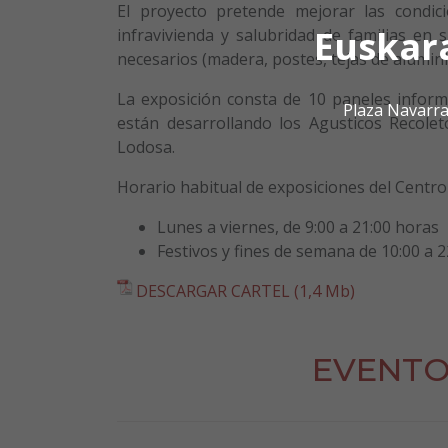
El proyecto pretende mejorar las condic
Euskar
infravivienda y salubridad de familias en
necesarios (madera, postes, tejas de aluminio
La exposición consta de 10 paneles infor
Plaza Navarra
están desarrollando los Agusticos Recole
Lodosa.
Horario habitual de exposiciones del Centro 
Lunes a viernes, de 9:00 a 21:00 horas
Festivos y fines de semana de 10:00 a 
DESCARGAR CARTEL (1,4 Mb)
EVENTO