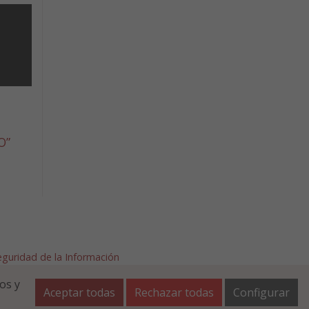
O”
Seguridad de la Información
afalla.es
os y
Aceptar todas
Rechazar todas
Configurar