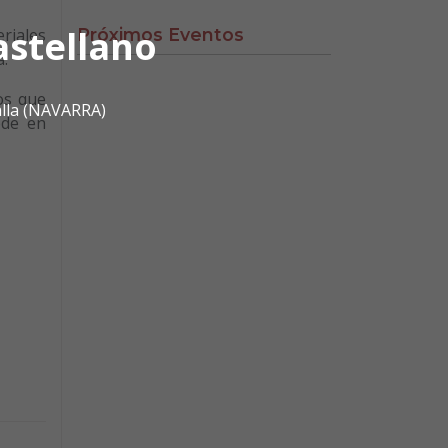
astellano
riales
Próximos Eventos
a.
os que
alla (NAVARRA)
ede en