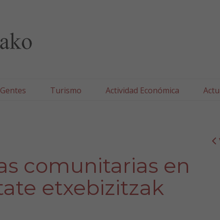
lla/Tafallako Udala
 Gentes
Turismo
Actividad Económica
Actu
as comunitarias en
tate etxebizitzak