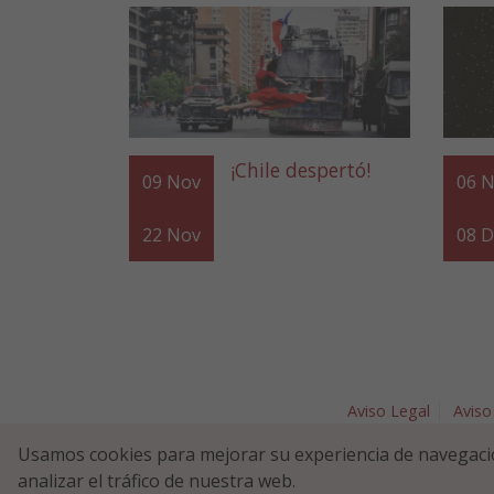
¡Chile despertó!
09
Nov
06
N
22
Nov
08
D
Aviso Legal
Aviso
Plaza Nav
Usamos cookies para mejorar su experiencia de navegaci
analizar el tráfico de nuestra web.