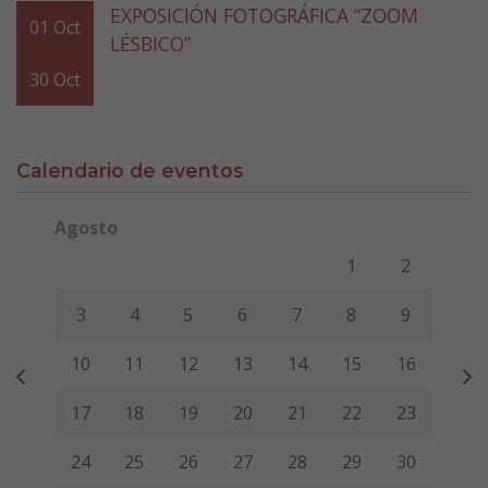
EXPOSICIÓN FOTOGRÁFICA “ZOOM
01
Oct
LÉSBICO”
30
Oct
Calendario de eventos
Agosto
Lunes
Martes
Miércoles
Jueves
Viernes
Sábado
Domi
1
2
3
4
5
6
7
8
9
10
11
12
13
14
15
16
17
18
19
20
21
22
23
24
25
26
27
28
29
30