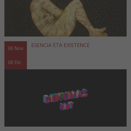
ESENCIA ETA EXISTENCE
06
Nov
08
Dic