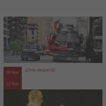
¡Chile despertó!
09
Nov
22
Nov