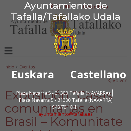
Ayuntamiento de Tafa
Ayuntamiento de
Ir al contenido
Castellano
facebook
twitter
youtube
Tafalla/Tafallako Udala
Search for:
Inicio
>
Eventos
Euskara
Castellano
Volver
Exposición “Casas
Plaza Navarra 5 - 31300 Tafalla (NAVARRA)
Plaza Navarra 5 - 31300 Tafalla (NAVARRA)
comunitarias en
948 70 18 11
ayuntamiento@tafalla.es
Brasil – Komunitate