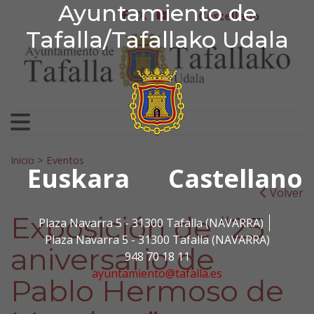
Ayuntamiento de Tafa
Ayuntamiento de
Ir al contenido
Castellano
facebook
twitter
youtube
Tafalla/Tafallako Udala
Search for:
Inicio
>
Eventos
Euskara
Castellano
Volver
Exposición de “25
Plaza Navarra 5 - 31300 Tafalla (NAVARRA)
Plaza Navarra 5 - 31300 Tafalla (NAVARRA)
aniversario de
948 70 18 11
ayuntamiento@tafalla.es
Pablo Hermoso de