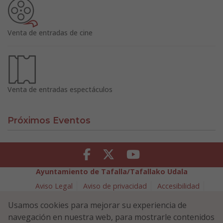
Venta de entradas de cine
Venta de entradas espectáculos
Próximos Eventos
Facebook
Twitter
Youtube
Ayuntamiento de Tafalla/Tafallako Udala
Aviso Legal
Aviso de privacidad
Accesibilidad
Política de cookies
Usamos cookies para mejorar su experiencia de
Política de Seguridad de la Información
navegación en nuestra web, para mostrarle contenidos
Plaza Navarra 5 - 31300 Tafalla (NAVARRA)
948 70 18 11