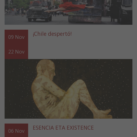
¡Chile despertó!
09
Nov
22
Nov
ESENCIA ETA EXISTENCE
06
Nov