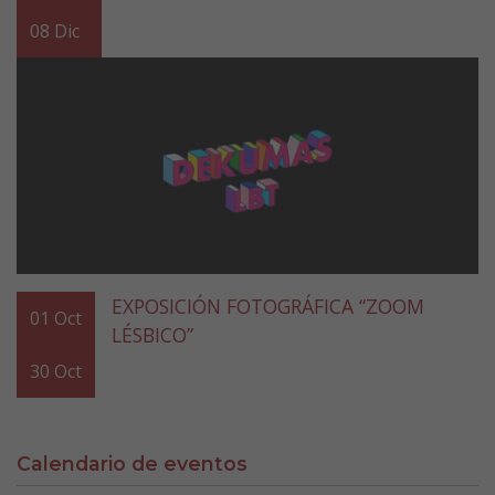
08
Dic
EXPOSICIÓN FOTOGRÁFICA “ZOOM
01
Oct
LÉSBICO”
30
Oct
Calendario de eventos