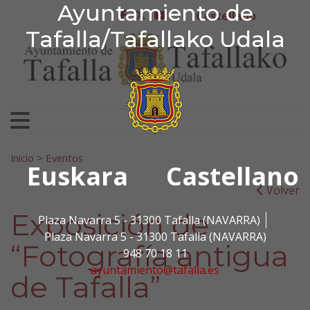
Ayuntamiento de Tafa
Ayuntamiento de
Ir al contenido
Castellano
facebook
twitter
youtube
Tafalla/Tafallako Udala
Search for:
Inicio
>
Eventos
Euskara
Castellano
Volver
Exposición de
Plaza Navarra 5 - 31300 Tafalla (NAVARRA)
Plaza Navarra 5 - 31300 Tafalla (NAVARRA)
“Fotografía antigua
948 70 18 11
ayuntamiento@tafalla.es
de Tafalla”