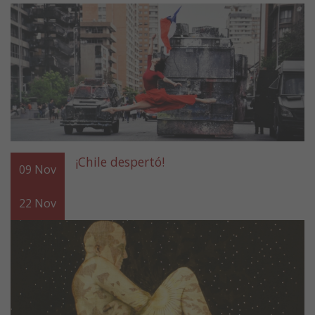
¡Chile despertó!
09
Nov
22
Nov