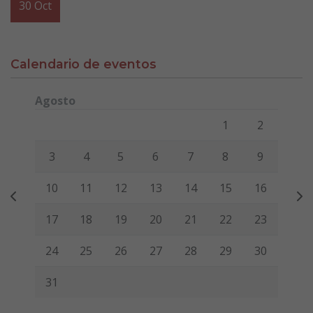
30
Oct
Calendario de eventos
Agosto
Lunes
Martes
Miércoles
Jueves
Viernes
Sábado
Domi
1
2
3
4
5
6
7
8
9
10
11
12
13
14
15
16
17
18
19
20
21
22
23
24
25
26
27
28
29
30
31