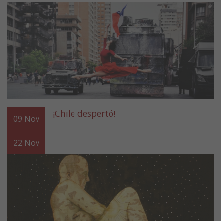
¡Chile despertó!
09
Nov
22
Nov