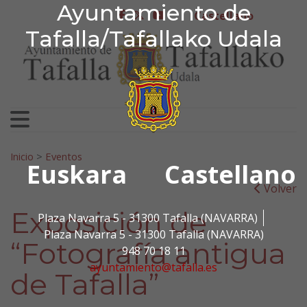
Ayuntamiento de Tafa
Ayuntamiento de
Ir al contenido
Castellano
facebook
twitter
youtube
Tafalla/Tafallako Udala
Search for:
Inicio
>
Eventos
Euskara
Castellano
Volver
Exposición de
Plaza Navarra 5 - 31300 Tafalla (NAVARRA)
Plaza Navarra 5 - 31300 Tafalla (NAVARRA)
“Fotografía antigua
948 70 18 11
ayuntamiento@tafalla.es
de Tafalla”