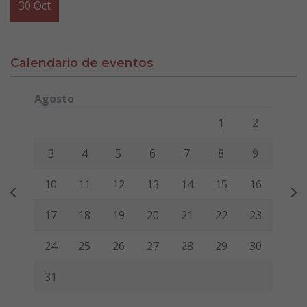
30
Oct
Calendario de eventos
Agosto
Lunes
Martes
Miércoles
Jueves
Viernes
Sábado
Domi
1
2
3
4
5
6
7
8
9
10
11
12
13
14
15
16
17
18
19
20
21
22
23
24
25
26
27
28
29
30
31