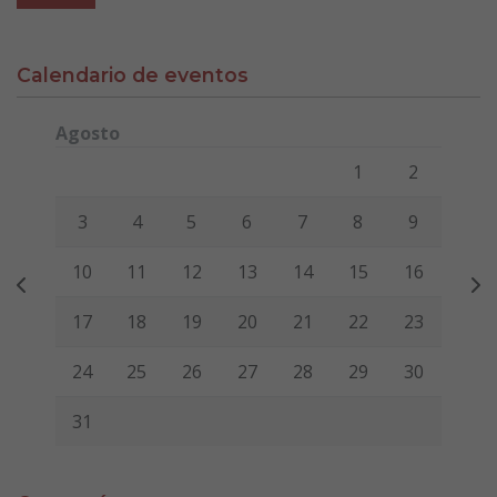
Calendario de eventos
Agosto
Lunes
Martes
Miércoles
Jueves
Viernes
Sábado
Domi
1
2
3
4
5
6
7
8
9
10
11
12
13
14
15
16
17
18
19
20
21
22
23
24
25
26
27
28
29
30
31