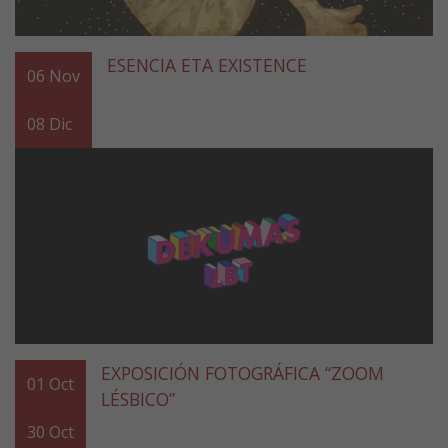
ESENCIA ETA EXISTENCE
06
Nov
08
Dic
EXPOSICIÓN FOTOGRÁFICA “ZOOM
01
Oct
LÉSBICO”
30
Oct