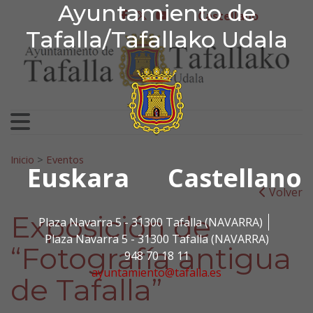
Ayuntamiento de Tafa
Ayuntamiento de
Ir al contenido
Castellano
facebook
twitter
youtube
Tafalla/Tafallako Udala
Search for:
Inicio
>
Eventos
Euskara
Castellano
Volver
Exposición de
Plaza Navarra 5 - 31300 Tafalla (NAVARRA)
Plaza Navarra 5 - 31300 Tafalla (NAVARRA)
“Fotografía antigua
948 70 18 11
ayuntamiento@tafalla.es
de Tafalla”