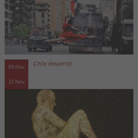
¡Chile despertó!
09
Nov
22
Nov