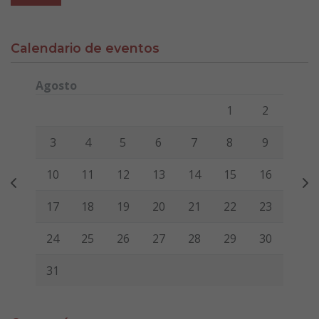
Calendario de eventos
Agosto
Lunes
Martes
Miércoles
Jueves
Viernes
Sábado
Domi
1
2
3
4
5
6
7
8
9
10
11
12
13
14
15
16
17
18
19
20
21
22
23
24
25
26
27
28
29
30
31