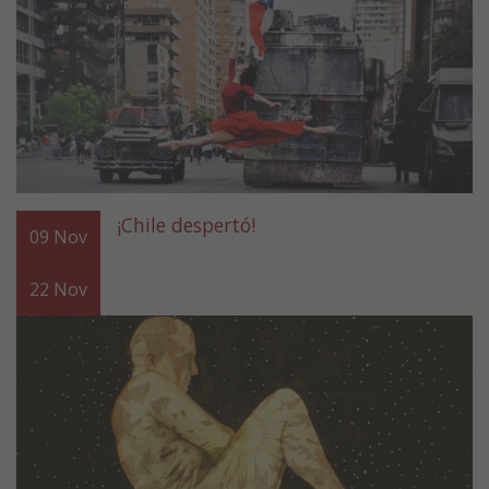
¡Chile despertó!
09
Nov
22
Nov