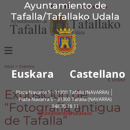
Ayuntamiento de Tafa
Ayuntamiento de
Ir al contenido
Castellano
facebook
twitter
youtube
Tafalla/Tafallako Udala
Search for:
Inicio
>
Eventos
Euskara
Castellano
Volver
Exposición de
Plaza Navarra 5 - 31300 Tafalla (NAVARRA)
Plaza Navarra 5 - 31300 Tafalla (NAVARRA)
“Fotografía antigua
948 70 18 11
ayuntamiento@tafalla.es
de Tafalla”