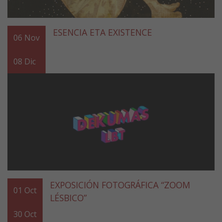
ESENCIA ETA EXISTENCE
06
Nov
08
Dic
EXPOSICIÓN FOTOGRÁFICA “ZOOM
01
Oct
LÉSBICO”
30
Oct