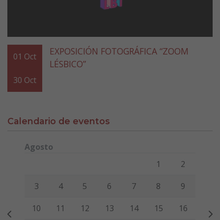
EXPOSICIÓN FOTOGRÁFICA “ZOOM
01
Oct
LÉSBICO”
30
Oct
Calendario de eventos
Agosto
Lunes
Martes
Miércoles
Jueves
Viernes
Sábado
Domi
1
2
3
4
5
6
7
8
9
10
11
12
13
14
15
16