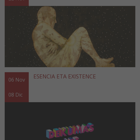
ESENCIA ETA EXISTENCE
06
Nov
08
Dic