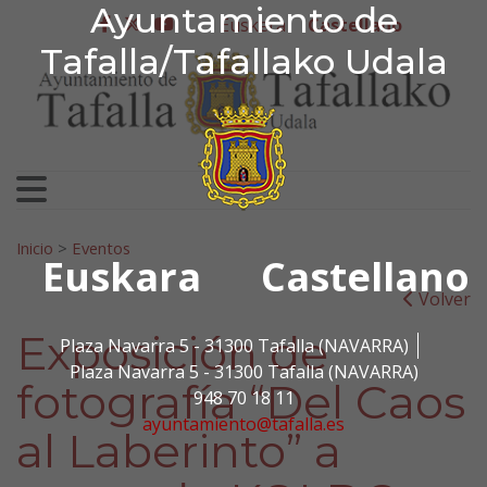
Ayuntamiento de Tafa
Ayuntamiento de
Ir al contenido
Euskera
Castellano
facebook
twitter
youtube
Tafalla/Tafallako Udala
Search for:
Inicio
>
Eventos
Euskara
Castellano
Volver
Exposición de
Plaza Navarra 5 - 31300 Tafalla (NAVARRA)
Plaza Navarra 5 - 31300 Tafalla (NAVARRA)
fotografía “Del Caos
948 70 18 11
ayuntamiento@tafalla.es
al Laberinto” a