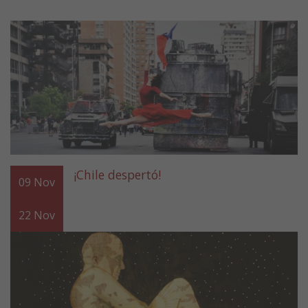
¡Chile despertó!
09
Nov
22
Nov