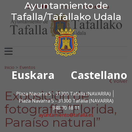
Ayuntamiento de Tafa
Ayuntamiento de
Ir al contenido
Euskera
Castellano
facebook
twitter
youtube
Tafalla/Tafallako Udala
Search for:
Inicio
>
Eventos
Euskara
Castellano
Volver
Exposición de
Plaza Navarra 5 - 31300 Tafalla (NAVARRA)
Plaza Navarra 5 - 31300 Tafalla (NAVARRA)
fotografía “Florida,
948 70 18 11
ayuntamiento@tafalla.es
Paraíso natural”