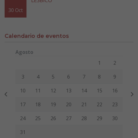
30
Oct
Calendario de eventos
Agosto
Lunes
Martes
Miércoles
Jueves
Viernes
Sábado
Domi
1
2
3
4
5
6
7
8
9
10
11
12
13
14
15
16
17
18
19
20
21
22
23
24
25
26
27
28
29
30
31