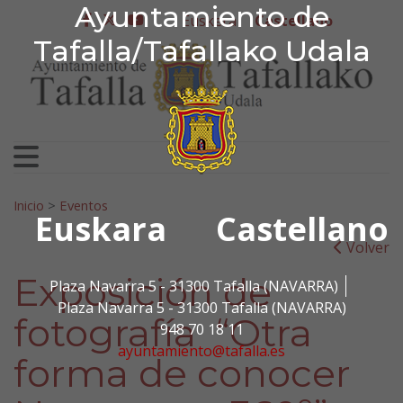
Ayuntamiento de Tafa
Ayuntamiento de
Ir al contenido
Euskera
Castellano
facebook
twitter
youtube
Tafalla/Tafallako Udala
Search for:
Inicio
>
Eventos
Euskara
Castellano
Volver
Exposición de
Plaza Navarra 5 - 31300 Tafalla (NAVARRA)
Plaza Navarra 5 - 31300 Tafalla (NAVARRA)
fotografía “Otra
948 70 18 11
ayuntamiento@tafalla.es
forma de conocer