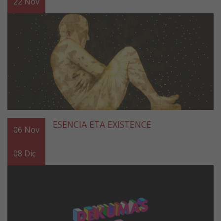
22
Nov
ESENCIA ETA EXISTENCE
06
Nov
08
Dic