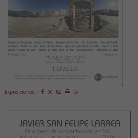
Facebook
Twitter
Email
Imprimir
Whatsapp
Exposiciones
|