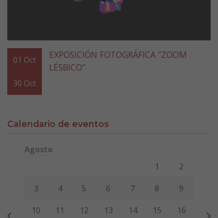
EXPOSICIÓN FOTOGRÁFICA “ZOOM
01
Oct
LÉSBICO”
30
Oct
Calendario de eventos
Agosto
Lunes
Martes
Miércoles
Jueves
Viernes
Sábado
Domi
1
2
3
4
5
6
7
8
9
10
11
12
13
14
15
16