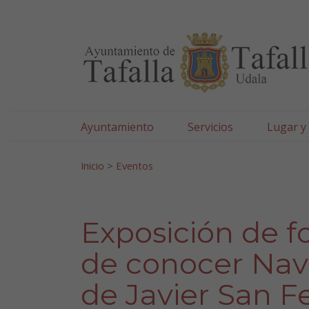
Ayuntamiento de Tafa
Ir al contenido
Ayuntamiento
Servicios
Lugar y
Search for:
Inicio
>
Eventos
Exposición de f
de conocer Nava
de Javier San F