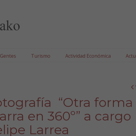
lla/Tafallako Udala
 Gentes
Turismo
Actividad Económica
Actu
otografía “Otra forma
rra en 360º” a cargo
elipe Larrea