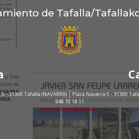
miento de Tafalla/Tafallak
a
C
es y Sala
sición de
AVARRA
 5 - 31300 Tafalla (NAVARRA)
Plaza Navarra 5 - 31300 Taf
RREA
.
948 70 18 11
ayuntamiento@tafalla.es