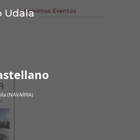
o Udala
Próximos Eventos
astellano
alla (NAVARRA)