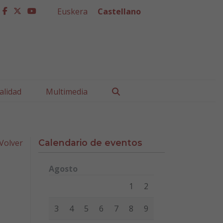
Euskera
Castellano
facebook
twitter
youtube
Buscar
alidad
Multimedia
Volver
Calendario de eventos
Agosto
Lunes
Martes
Miércoles
Jueves
Viernes
Sábad
1
2
3
4
5
6
7
8
9