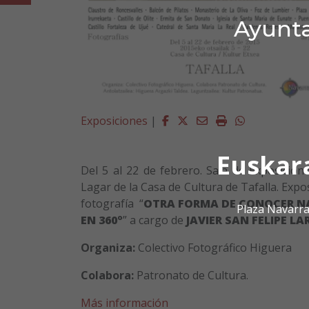
Ayunta
Facebook
Twitter
Email
Imprimir
Whatsapp
Exposiciones
|
Euskar
Del 5 al 22 de febrero. Sala de Exposicion
Lagar de la Casa de Cultura de Tafalla. Expo
fotografía “
OTRA FORMA DE CONOCER N
Plaza Navarra
EN 360º
” a cargo de
JAVIER SAN FELIPE LA
Organiza:
Colectivo Fotográfico Higuera
Colabora:
Patronato de Cultura.
Más información