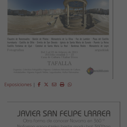
Facebook
Twitter
Email
Imprimir
Whatsapp
Exposiciones
|