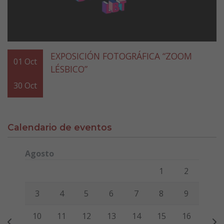
EXPOSICIÓN FOTOGRÁFICA “ZOOM
01
Oct
LÉSBICO”
30
Oct
Calendario de eventos
Agosto
Lunes
Martes
Miércoles
Jueves
Viernes
Sábado
Domi
1
2
3
4
5
6
7
8
9
10
11
12
13
14
15
16