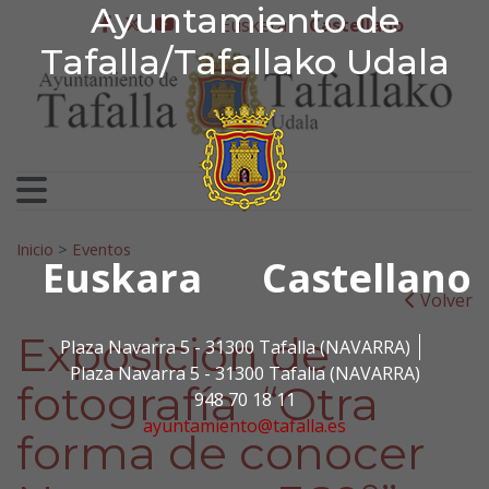
Ayuntamiento de Tafa
Ayuntamiento de
Ir al contenido
Euskera
Castellano
facebook
twitter
youtube
Tafalla/Tafallako Udala
Search for:
Inicio
>
Eventos
Euskara
Castellano
Volver
Exposición de
Plaza Navarra 5 - 31300 Tafalla (NAVARRA)
Plaza Navarra 5 - 31300 Tafalla (NAVARRA)
fotografía “Otra
948 70 18 11
ayuntamiento@tafalla.es
forma de conocer