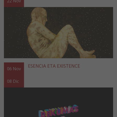
22
Nov
ESENCIA ETA EXISTENCE
06
Nov
08
Dic