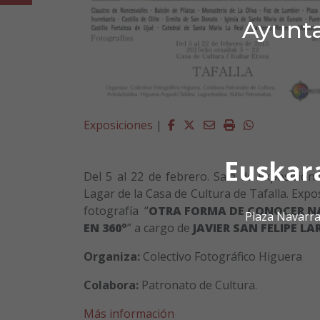
Ayunta
Facebook
Twitter
Email
Imprimir
Whatsapp
Exposiciones
|
Euskar
Del 5 al 22 de febrero. Sala de Exposicion
Lagar de la Casa de Cultura de Tafalla. Expo
fotografía “
OTRA FORMA DE CONOCER N
Plaza Navarra
EN 360º
” a cargo de
JAVIER SAN FELIPE LA
Organiza:
Colectivo Fotográfico Higuera
Colabora:
Patronato de Cultura.
Más información