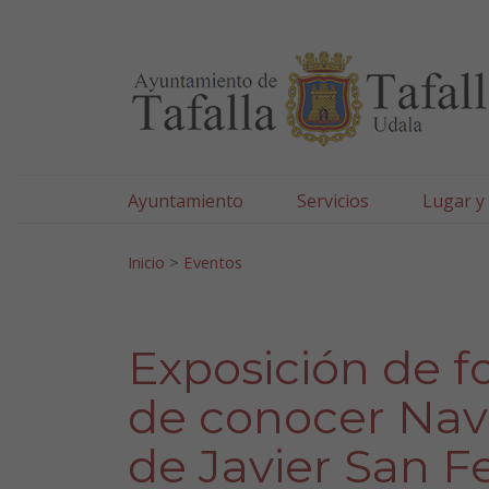
Ayuntamiento de Tafa
Ir al contenido
Ayuntamiento
Servicios
Lugar y
Search for:
Inicio
>
Eventos
Exposición de f
de conocer Nava
de Javier San F