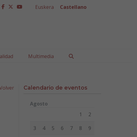
Euskera
Castellano
facebook
twitter
youtube
Buscar
alidad
Multimedia
Volver
Calendario de eventos
Agosto
Lunes
Martes
Miércoles
Jueves
Viernes
Sábad
1
2
3
4
5
6
7
8
9