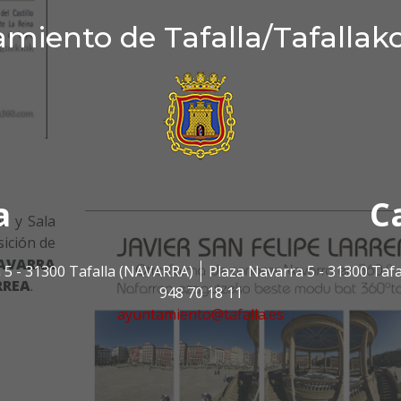
miento de Tafalla/Tafallak
a
C
es y Sala
sición de
AVARRA
 5 - 31300 Tafalla (NAVARRA)
Plaza Navarra 5 - 31300 Taf
RREA
.
948 70 18 11
ayuntamiento@tafalla.es