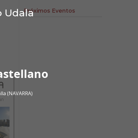
o Udala
Próximos Eventos
astellano
alla (NAVARRA)