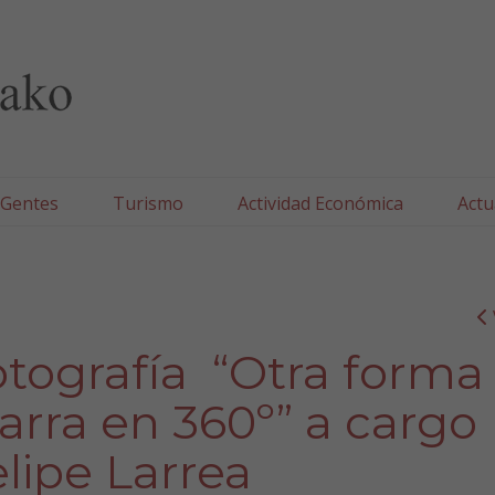
lla/Tafallako Udala
 Gentes
Turismo
Actividad Económica
Actu
otografía “Otra forma
rra en 360º” a cargo
elipe Larrea