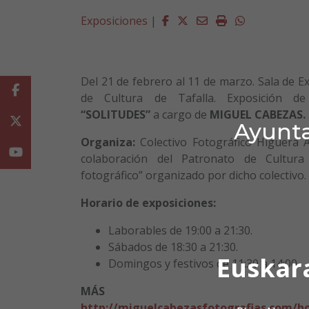
Facebook
Twitter
Email
Imprimir
Whatsapp
Exposiciones
|
Del 21 de febrero al 11 de marzo. Sala de E
Facebook
de Cultura de Tafalla. Exposición de 
“SOLITUDES”
a cargo de
MIGUEL CABEZAS.
Twitter
Ayunta
Organiza:
Colectivo Fotográfico Higuera A
Youtube
colaboración del Patronato de Cultur
fotográfico” organizado por dicho colectivo.
Horario de exposiciones:
Laborables de 19:00 a 21:30.
Sábados de 18:30 a 21:30.
Euskar
Domingos y festivos de 11:30 a 14:00.
MÁS INFORM
http://miguelcabezasfotografias.com/