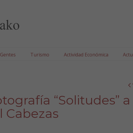
lla/Tafallako Udala
 Gentes
Turismo
Actividad Económica
Actu
tografía “Solitudes” a
l Cabezas