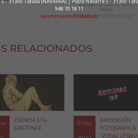
 5 - 31300 Tafalla (NAVARRA)
Plaza Navarra 5 - 31300 Taf
948 70 18 11
ayuntamiento@tafalla.es
S RELACIONADOS
ESENCIA ETA
EXPOSICIÓN
ov
01
Oct
EXISTENCE
FOTOGRÁFICA
“ZOOM LÉSBIC