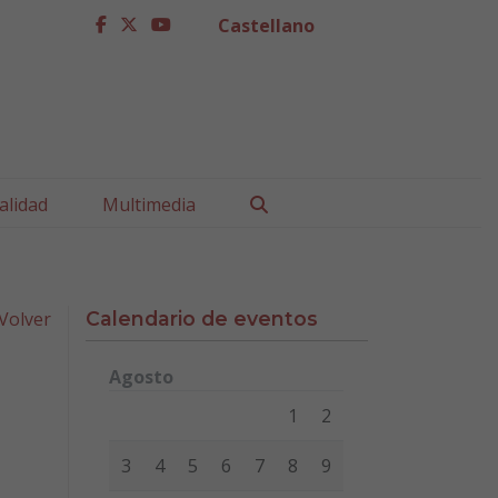
Castellano
facebook
twitter
youtube
Buscar
alidad
Multimedia
Volver
Calendario de eventos
Agosto
Lunes
Martes
Miércoles
Jueves
Viernes
Sábad
1
2
3
4
5
6
7
8
9