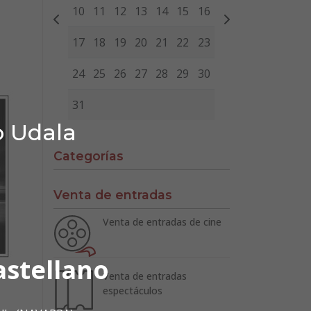
10
11
12
13
14
15
16
17
18
19
20
21
22
23
24
25
26
27
28
29
30
31
o Udala
Categorías
Venta de entradas
Venta de entradas de cine
astellano
Venta de entradas
espectáculos