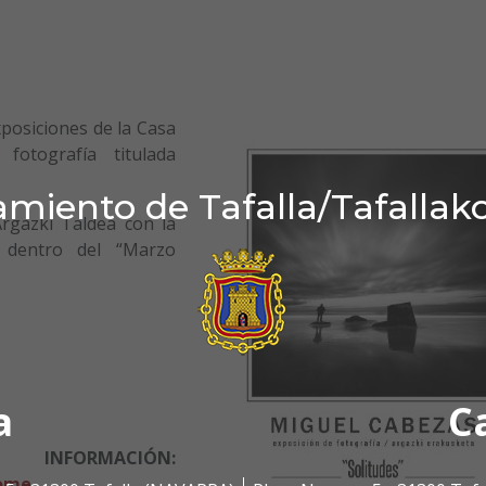
xposiciones de la Casa
fotografía titulada
miento de Tafalla/Tafallak
rgazki Taldea con la
a dentro del “Marzo
a
C
ACIÓN:
home