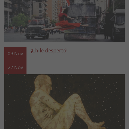
¡Chile despertó!
09
Nov
22
Nov