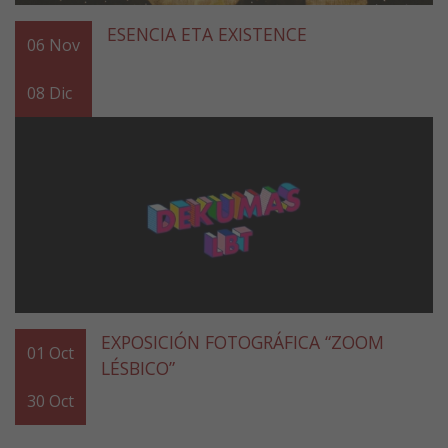
ESENCIA ETA EXISTENCE
06
Nov
08
Dic
EXPOSICIÓN FOTOGRÁFICA “ZOOM
01
Oct
LÉSBICO”
30
Oct