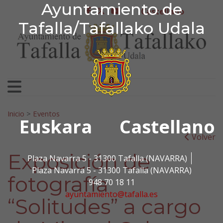
Ayuntamiento de Tafa
Ayuntamiento de
Ir al contenido
Castellano
facebook
twitter
youtube
Tafalla/Tafallako Udala
Search for:
Inicio
>
Eventos
Euskara
Castellano
Volver
Exposición de
Plaza Navarra 5 - 31300 Tafalla (NAVARRA)
Plaza Navarra 5 - 31300 Tafalla (NAVARRA)
fotografía
948 70 18 11
ayuntamiento@tafalla.es
“Solitudes” a cargo