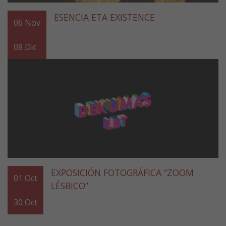
ESENCIA ETA EXISTENCE
06
Nov
08
Dic
EXPOSICIÓN FOTOGRÁFICA “ZOOM
01
Oct
LÉSBICO”
30
Oct