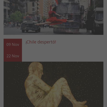
¡Chile despertó!
09
Nov
22
Nov