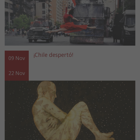
¡Chile despertó!
09
Nov
22
Nov