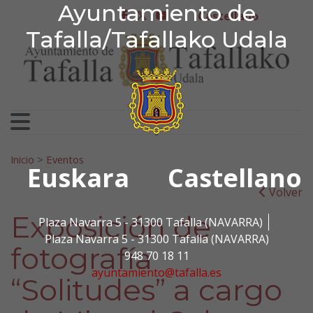
Ayuntamiento de Tafa
Ayuntamiento de
Ir al contenido
Castellano
facebook
twitter
youtube
Tafalla/Tafallako Udala
Search for:
Inicio
>
Eventos
Euskara
Castellano
Volver
Exposición de
Plaza Navarra 5 - 31300 Tafalla (NAVARRA)
Plaza Navarra 5 - 31300 Tafalla (NAVARRA)
fotografía
948 70 18 11
ayuntamiento@tafalla.es
“Solitudes” a cargo