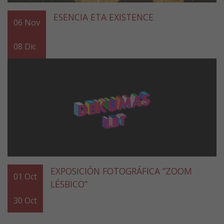
ESENCIA ETA EXISTENCE
06
Nov
08
Dic
EXPOSICIÓN FOTOGRÁFICA “ZOOM
01
Oct
LÉSBICO”
30
Oct