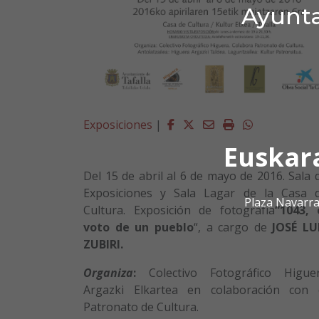
Ayunta
Facebook
Twitter
Email
Imprimir
Whatsapp
Exposiciones
|
Euskar
Del 15 de abril al 6 de mayo de 2016. Sala 
Exposiciones y Sala Lagar de la Casa 
Plaza Navarra
Cultura. Exposición de fotografía
“1043, 
voto de un pueblo
“, a cargo de
JOSÉ LU
ZUBIRI.
Organiza
:
Colectivo Fotográfico Higue
Argazki Elkartea en colaboración con 
Patronato de Cultura.