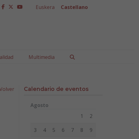
Euskera
Castellano
facebook
twitter
youtube
Buscar
alidad
Multimedia
Volver
Calendario de eventos
Agosto
Lunes
Martes
Miércoles
Jueves
Viernes
Sábad
1
2
3
4
5
6
7
8
9