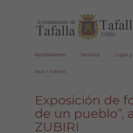
Ayuntamiento de Tafa
Ir al contenido
Ayuntamiento
Servicios
Lugar y
Search for:
Inicio
>
Eventos
Exposición de fo
de un pueblo”, 
ZUBIRI