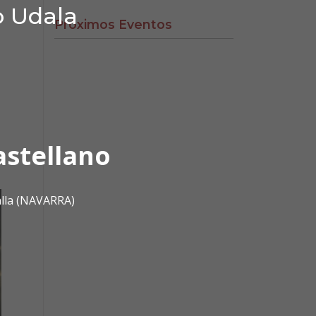
o Udala
Próximos Eventos
astellano
alla (NAVARRA)