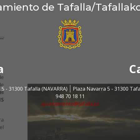
miento de Tafalla/Tafallak
a
C
de
de
 5 - 31300 Tafalla (NAVARRA)
Plaza Navarra 5 - 31300 Taf
el
948 70 18 11
IS
ayuntamiento@tafalla.es
ra
el