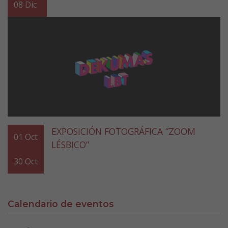
08
Dic
EXPOSICIÓN FOTOGRÁFICA “ZOOM
01
Oct
LÉSBICO”
30
Oct
Calendario de eventos