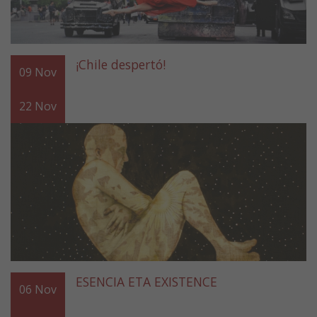
¡Chile despertó!
09
Nov
22
Nov
ESENCIA ETA EXISTENCE
06
Nov