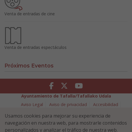
Venta de entradas de cine
Venta de entradas espectáculos
Próximos Eventos
Facebook
Twitter
Youtube
Ayuntamiento de Tafalla/Tafallako Udala
Aviso Legal
Aviso de privacidad
Accesibilidad
Política de cookies
Usamos cookies para mejorar su experiencia de
Política de Seguridad de la Información
navegación en nuestra web, para mostrarle contenidos
Plaza Navarra 5 - 31300 Tafalla (NAVARRA)
948 70 18 11
personalizados y analizar el tráfico de nuestra web.
ayuntamiento@tafalla.es