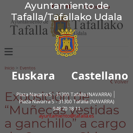
Ayuntamiento de Tafa
Ayuntamiento de
Ir al contenido
Castellano
facebook
twitter
youtube
Tafalla/Tafallako Udala
Search for:
Inicio
>
Eventos
Euskara
Castellano
Volver
Exposición de
Plaza Navarra 5 - 31300 Tafalla (NAVARRA)
Plaza Navarra 5 - 31300 Tafalla (NAVARRA)
“Muñecas vestidas
948 70 18 11
ayuntamiento@tafalla.es
a ganchillo” a cargo