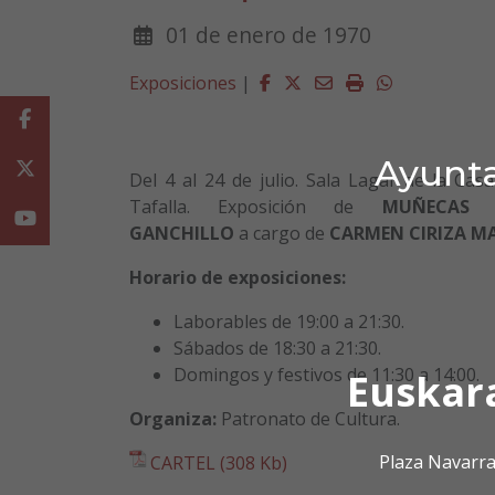
01 de enero de 1970
Facebook
Twitter
Email
Imprimir
Whatsapp
Exposiciones
|
Facebook
Ayunta
Twitter
Del 4 al 24 de julio. Sala Lagar de la Cas
Tafalla. Exposición de
MUÑECAS 
Youtube
GANCHILLO
a cargo de
CARMEN CIRIZA
MA
Horario de exposiciones:
Laborables de 19:00 a 21:30.
Sábados de 18:30 a 21:30.
Domingos y festivos de 11:30 a 14:00.
Euskar
Organiza:
Patronato de Cultura.
Plaza Navarra
CARTEL (308 Kb)