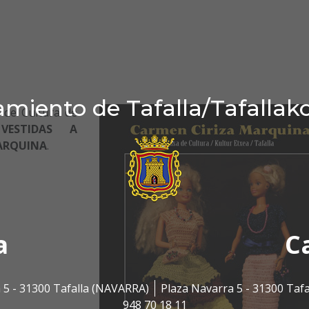
miento de Tafalla/Tafallak
a de Cultura de
VESTIDAS A
RQUINA
.
a
C
 5 - 31300 Tafalla (NAVARRA)
Plaza Navarra 5 - 31300 Taf
948 70 18 11