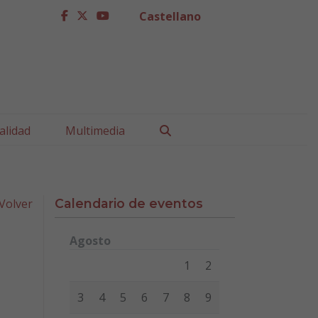
Castellano
facebook
twitter
youtube
Buscar
alidad
Multimedia
Volver
Calendario de eventos
Agosto
Lunes
Martes
Miércoles
Jueves
Viernes
Sábad
1
2
3
4
5
6
7
8
9