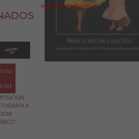
ayuntamiento@tafalla.es
NADOS
01
Oct
30
Oct
POSICIÓN
OTOGRÁFICA
ZOOM
SBICO”