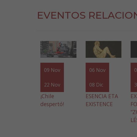
EVENTOS RELACIO
09
Nov
06
Nov
22
Nov
08
Dic
¡Chile
ESENCIA ETA
EX
despertó!
EXISTENCE
F
“
LÉ