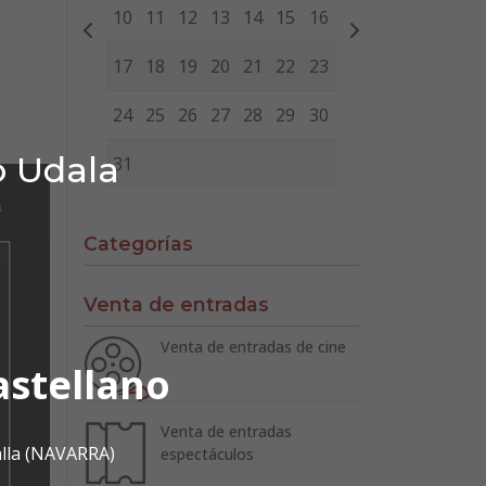
10
11
12
13
14
15
16
17
18
19
20
21
22
23
24
25
26
27
28
29
30
o Udala
31
Categorías
Venta de entradas
Venta de entradas de cine
astellano
Venta de entradas
alla (NAVARRA)
espectáculos