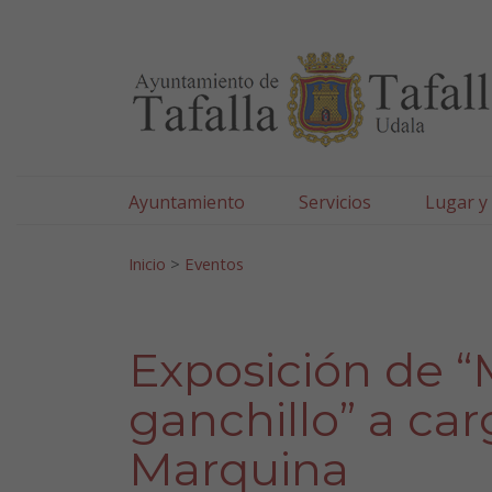
Ayuntamiento de Tafa
Ir al contenido
Ayuntamiento
Servicios
Lugar y
Search for:
Inicio
>
Eventos
Exposición de “
ganchillo” a ca
Marquina